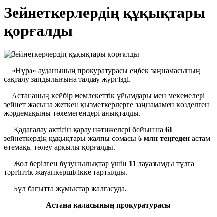
Зейнеткерлердің құқықтары
қорғалды
«Нұра» ауданының прокуратурасы еңбек заңнамасының
сақталу заңдылығына талдау жүргізді.
Астананың кейбір мемлекеттік ұйымдары мен мекемелері
зейнет жасына жеткен қызметкерлерге заңнамамен көзделген
жәрдемақыны төлемегендері анықталды.
Қадағалау актісін қарау нәтижелері бойынша
61
зейнеткердің құқықтары жалпы сомасы
6 млн теңгеден
астам
өтемақы төлеу арқылы қорғалды.
Жол берілген бұзушылықтар үшін
11
лауазымды тұлға
тәртіптік жауапкершілікке тартылды.
Бұл бағытта жұмыстар жалғасуда.
Астана қаласының прокуратурасы