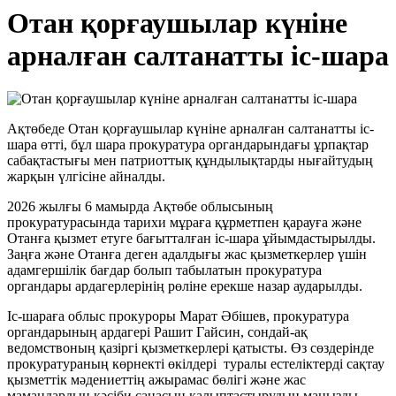
Отан қорғаушылар күніне
арналған салтанатты іс-шара
Ақтөбеде Отан қорғаушылар күніне арналған салтанатты іс-
шара өтті, бұл шара прокуратура органдарындағы ұрпақтар
сабақтастығы мен патриоттық құндылықтарды нығайтудың
жарқын үлгісіне айналды.
2026 жылғы 6 мамырда Ақтөбе облысының
прокуратурасында тарихи мұраға құрметпен қарауға және
Отанға қызмет етуге бағытталған іс-шара ұйымдастырылды.
Заңға және Отанға деген адалдығы жас қызметкерлер үшін
адамгершілік бағдар болып табылатын прокуратура
органдары ардагерлерінің рөліне ерекше назар аударылды.
Іс-шараға облыс прокуроры Марат Әбішев, прокуратура
органдарының ардагері Рашит Гайсин, сондай-ақ
ведомствоның қазіргі қызметкерлері қатысты. Өз сөздерінде
прокуратураның көрнекті өкілдері туралы естеліктерді сақтау
қызметтік мәдениеттің ажырамас бөлігі және жас
мамандардың кәсіби санасын қалыптастырудың маңызды