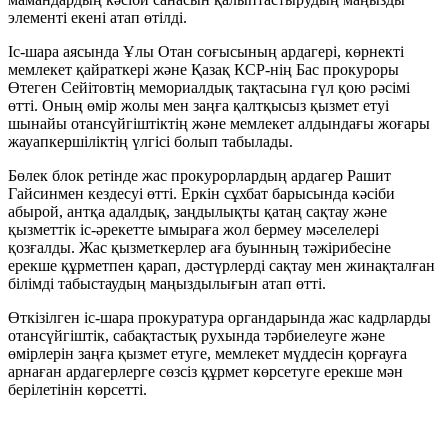
элементі екені атап өтілді.
Іс-шара аясында Ұлы Отан соғысының ардагері, көрнекті
мемлекет қайраткері және Қазақ КСР-нің Бас прокуроры
Өтеген Сейітовтің мемориалдық тақтасына гүл қою рәсімі
өтті. Оның өмір жолы мен заңға қалтқысыз қызмет етуі
шынайы отансүйгіштіктің және мемлекет алдындағы жоғары
жауапкершіліктің үлгісі болып табылады.
Бөлек блок ретінде жас прокурорлардың ардагер Рашит
Гайсинмен кездесуі өтті. Еркін сұхбат барысында кәсіби
абырой, антқа адалдық, заңдылықты қатаң сақтау және
қызметтік іс-әрекетте ымыраға жол бермеу мәселелері
қозғалды. Жас қызметкерлер аға буынның тәжірибесіне
ерекше құрметпен қарап, дәстүрлерді сақтау мен жинақталған
білімді табыстаудың маңыздылығын атап өтті.
Өткізілген іс-шара прокуратура органдарында жас кадрларды
отансүйгіштік, сабақтастық рухында тәрбиелеуге және
өмірлерін заңға қызмет етуге, мемлекет мүддесін қорғауға
арнаған ардагерлерге сөзсіз құрмет көрсетуге ерекше мән
берілетінін көрсетті.