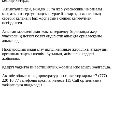
кезінде көтерді.
Анықталғандай, әкімдік 35 га жер учаскесінің нысаналы
мақсатын өзгертуге заңсыз түрде бас тартқан және оның
себебін қаланың Бас жоспарына сәйкес келмеуімен
негізделген.
Аталған мәселені жан-жақты зерделеу барысында жер
учаскесінің негізгі бөлігі өндірістік аймақта орналасқаны
анықталды.
Прокурорлық қадағалау актісі негізінде жергілікті атқарушы
органның заңсыз шешімі бұзылып, әкімшілік кедергі
жойылды.
Қазіргі уақытта инвестициялық жобаны іске асыру жалғасуда.
Ақтөбе облысының прокуратурасы инвесторларды +7 (777)
220-10-77 телефоны арқылы немесе 115 Call-орталығына
хабарласуға шақырады.