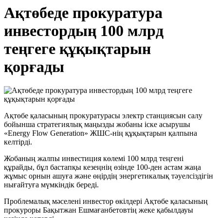
Ақтөбеде прокуратура
инвестордың 100 млрд
теңгеге құқықтарын
қорғады
Ақтөбе қаласының прокуратурасы электр станциясын салу
бойынша стратегиялық маңызды жобаны іске асырушы
«Energy Flow Generation» ЖШС-нің құқықтарын қалпына
келтірді.
Жобаның жалпы инвестиция көлемі 100 млрд теңгені
құрайды, бұл бастапқы кезеңнің өзінде 100-ден астам жаңа
жұмыс орнын ашуға және өңірдің энергетикалық тәуелсіздігін
нығайтуға мүмкіндік береді.
Проблемалық мәселені инвестор өкілдері Ақтөбе қаласының
прокуроры Бақытжан Ешмағанбетовтің жеке қабылдауы