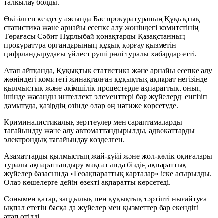
талқылау болды.
Өкізілген кездесу аясында Бас прокуратураның Құқықтық
статистика және арнайы есепке алу жөніндегі комитетінің
Төрағасы Сәбит Нұрлыбай қонақтарды Қазақстанның
прокуратура органдарының құқық қорғау қызметін
цифрландырудағы үйлестіруші рөлі туралы хабардар етті.
Атап айтқанда, Құқықтық статистика және арнайы есепке алу
жөніндегі комитеті жинақталған құқықтық ақпарат негізінде
қылмыстық және әкімшілік процестерде ақпараттық, оның
ішінде жасанды интеллект элементтері бар жүйелерді енгізіп
дамытуда, қазірдің өзінде олар оң нәтиже көрсетуде.
Криминалистикалық зерттеулер мен сараптамаларды
тағайындау және алу автоматтандырылды, адвокаттарды
электрондық тағайындау көзделген.
Азаматтарды қылмыстың жай-күйі және жол-көлік оқиғалары
туралы ақпараттандыру мақсатында біздің ақпараттық
жүйелер базасында «Геоақпараттық карталар» іске асырылды.
Олар көшелерге дейін өзекті ақпаратты көрсетеді.
Сонымен қатар, заңдылық пен құқықтық тәртіпті нығайтуға
ықпал ететін басқа да жүйелер мен қызметтер бар екендігі
атап өтілді.