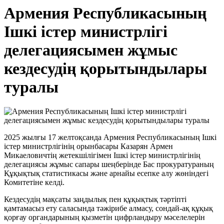
Армения Республикасының
Ішкі істер министрлігі
делегациясымен жұмыс
кездесудің қорытындылары
туралы
2025 жылғы 17 желтоқсанда Армения Республикасының Ішкі
істер министрлігінің орынбасары Казарян Армен
Микаеловичтің жетекшілігімен Ішкі істер министрлігінің
делегациясы жұмыс сапары шеңберінде Бас прокуратураның
Құқықтық статистикасы және арнайы есепке алу жөніндегі
Комитетіне келді.
Кездесудің мақсаты заңдылық пен құқықтық тәртіпті
қамтамасыз ету саласында тәжірибе алмасу, сондай-ақ құқық
қорғау органдарының қызметін цифрландыру мәселелерін