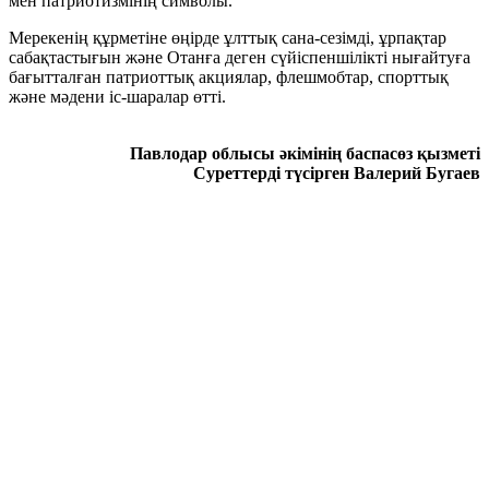
мен патриотизмінің символы.
Мерекенің құрметіне өңірде ұлттық сана-сезімді, ұрпақтар
сабақтастығын және Отанға деген сүйіспеншілікті нығайтуға
бағытталған патриоттық акциялар, флешмобтар, спорттық
және мәдени іс-шаралар өтті.
Павлодар облысы әкімінің баспасөз қызметі
Суреттерді түсірген Валерий Бугаев