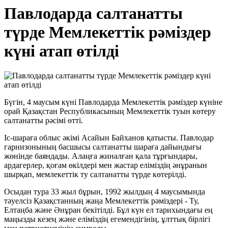
Павлодарда салтанатты
түрде Мемлекеттік рәміздер
күні атап өтілді
Бүгін, 4 маусым күні Павлодарда Мемлекеттік рәміздер күніне
орай Қазақстан Республикасының Мемлекеттік туын көтеру
салтанатты рәсімі өтті.
Іс-шараға облыс әкімі Асайын Байханов қатысты. Павлодар
гарнизонының басшысы салтанатты шараға дайындығы
жөнінде баяндады. Алаңға жиналған қала тұрғындары,
ардагерлер, қоғам өкілдері мен жастар еліміздің әнұранын
шырқап, мемлекеттік ту салтанатты түрде көтерілді.
Осыдан тура 33 жыл бұрын, 1992 жылдың 4 маусымында
тәуелсіз Қазақстанның жаңа Мемлекеттік рәміздері - Ту,
Елтаңба және Әнұран бекітілді. Бұл күн ел тарихындағы ең
маңызды кезең және еліміздің егемендігінің, ұлттық бірлігі