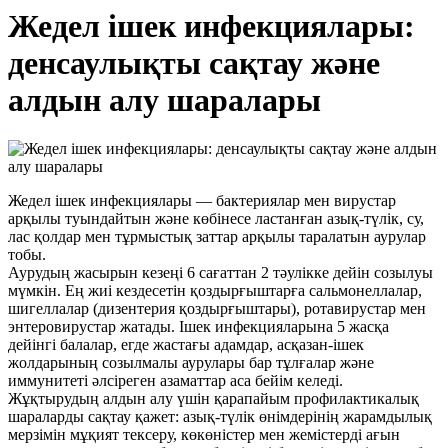
Жедел ішек инфекциялары:
денсаулықты сақтау және
алдын алу шаралары
Жедел ішек инфекциялары — бактериялар мен вирустар
арқылы туындайтын және көбінесе ластанған азық-түлік, су,
лас қолдар мен тұрмыстық заттар арқылы таралатын аурулар
тобы.
Аурудың жасырын кезеңі 6 сағаттан 2 тәулікке дейін созылуы
мүмкін. Ең жиі кездесетін қоздырғыштарға сальмонеллалар,
шигеллалар (дизентерия қоздырғыштары), ротавирустар мен
энтеровирустар жатады. Ішек инфекцияларына 5 жасқа
дейінгі балалар, егде жастағы адамдар, асқазан-ішек
жолдарының созылмалы аурулары бар тұлғалар және
иммунитеті әлсіреген азаматтар аса бейім келеді.
Жұқтырудың алдын алу үшін қарапайым профилактикалық
шараларды сақтау қажет: азық-түлік өнімдерінің жарамдылық
мерзімін мұқият тексеру, көкөністер мен жемістерді ағын