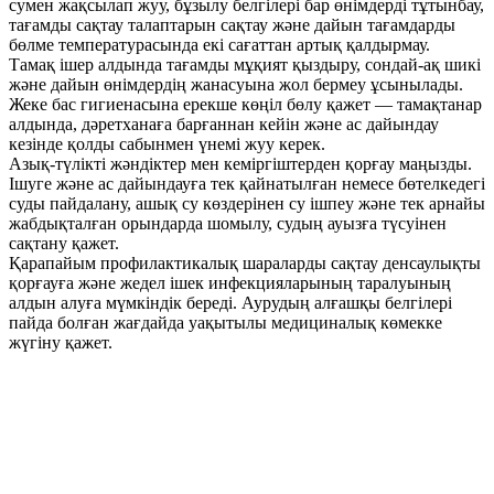
сумен жақсылап жуу, бұзылу белгілері бар өнімдерді тұтынбау,
тағамды сақтау талаптарын сақтау және дайын тағамдарды
бөлме температурасында екі сағаттан артық қалдырмау.
Тамақ ішер алдында тағамды мұқият қыздыру, сондай-ақ шикі
және дайын өнімдердің жанасуына жол бермеу ұсынылады.
Жеке бас гигиенасына ерекше көңіл бөлу қажет — тамақтанар
алдында, дәретханаға барғаннан кейін және ас дайындау
кезінде қолды сабынмен үнемі жуу керек.
Азық-түлікті жәндіктер мен кеміргіштерден қорғау маңызды.
Ішуге және ас дайындауға тек қайнатылған немесе бөтелкедегі
суды пайдалану, ашық су көздерінен су ішпеу және тек арнайы
жабдықталған орындарда шомылу, судың ауызға түсуінен
сақтану қажет.
Қарапайым профилактикалық шараларды сақтау денсаулықты
қорғауға және жедел ішек инфекцияларының таралуының
алдын алуға мүмкіндік береді. Аурудың алғашқы белгілері
пайда болған жағдайда уақытылы медициналық көмекке
жүгіну қажет.