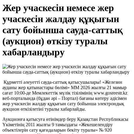
Жер учаскесін немесе жер
учаскесін жалдау құқығын
сату бойынша сауда-саттық
(аукцион) өткізу туралы
хабарландыру
Құрметті әлеуетті сауда-саттық қатысушылары! «Железин
ауданы жер қатынастары бөлімі» ММ 2026 жылғы 21 мамыр
сағат 10:00-де Мемлекеттік мүлік тізілімінің www.gosreestr.kz
веб-порталында (бұдан әрі – Портал) бағаны көтеру әдісімен
жер учаскесін жалдау құқығын сату бойынша электрондық
аукцион өткізілетіні туралы хабарлайды.
Аукционға қатысуға өтінімдер беру Қазақстан Республикасы
Үкіметінің 2011 жылғы 9 тамыздағы «Жекешелендіру
объектілерін сату қағидаларын бекіту туралы» № 920