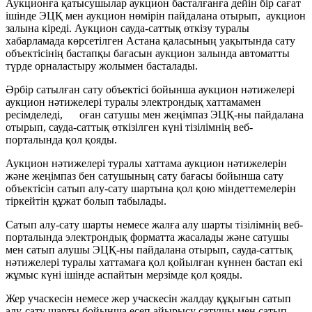
Аукционға қатысушылар аукцион басталғанға дейін бір сағат
ішінде ЭЦҚ мен аукцион нөмірін пайдалана отырып, аукцион
залына кіреді. Аукцион сауда-саттық өткізу туралы
хабарламада көрсетілген Астана қаласының уақытында сату
объектісінің бастапқы бағасын аукцион залында автоматты
түрде орналастыру жолымен басталады.
Әрбір сатылған сату объектісі бойынша аукцион нәтижелері
аукцион нәтижелері туралы электрондық хаттамамен
ресімделеді, оған сатушы мен жеңімпаз ЭЦҚ-ны пайдалана
отырып, сауда-саттық өткізілген күні тізілімнің веб-
порталында қол қояды.
Аукцион нәтижелері туралы хаттама аукцион нәтижелерін
және жеңімпаз бен сатушының сату бағасы бойынша сату
объектісін сатып алу-сату шартына қол қою міндеттемелерін
тіркейтін құжат болып табылады.
Сатып алу-сату шарты немесе жалға алу шарты тізілімнің веб-
порталында электрондық форматта жасалады және сатушы
мен сатып алушы ЭЦҚ-ны пайдалана отырып, сауда-саттық
нәтижелері туралы хаттамаға қол қойылған күннен бастап екі
жұмыс күні ішінде аспайтын мерзімде қол қояды.
Жер учаскесін немесе жер учаскесін жалдау құқығын сатып
алу-сату шарты бойынша есеп айырысу сатушы мен сатып