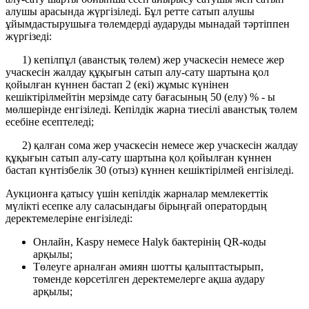
алушы арасында жүргізіледі. Бұл ретте сатып алушы
ұйымдастырушыға төлемдерді аударуды мынадай тәртіппен
жүргізеді:
1) кепілпұл (аванстық төлем) жер учаскесін немесе жер
учаскесін жалдау құқығын сатып алу-сату шартына қол
қойылған күннен бастап 2 (екі) жұмыс күнінен
кешіктірілмейтін мерзімде сату бағасының 50 (елу) % - ы
мөлшерінде енгізіледі. Кепілдік жарна тиесілі аванстық төлем
есебіне есептеледі;
2) қалған сома жер учаскесін немесе жер учаскесін жалдау
құқығын сатып алу-сату шартына қол қойылған күннен
бастап күнтізбелік 30 (отыз) күннен кешіктірілмей енгізіледі.
Аукционға қатысу үшін кепілдік жарналар мемлекеттік
мүлікті есепке алу саласындағы бірыңғай оператордың
деректемелеріне енгізіледі:
Онлайн, Kaspy немесе Halyk бактерінің QR-коды
арқылы;
Төлеуге арналған әмиян шотты қалыптастырып,
төменде көрсетілген деректемелерге ақша аудару
арқылы;