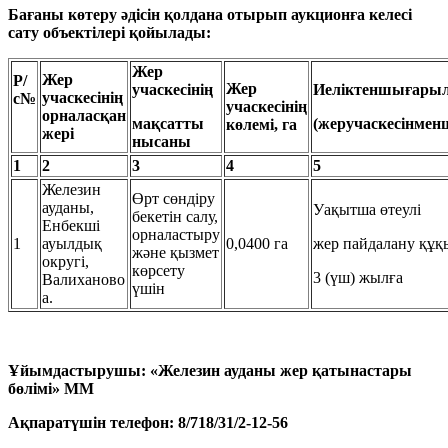
Бағаны көтеру әдісін қолдана отырып аукционға келесі
сату объектілері қойылады:
Жер
Жер
Р
/
Жер
учаскесінің
Иеліктеншығары
учаскесінің
с
№
учаскесінің
орналасқан
мақсатты
(жеручаскесінме
көлемі, га
жері
нысаны
1
2
3
4
5
Железин
Өрт сөндіру
ауданы,
Уақытша өтеулі
бекетін салу,
Енбекші
орналастыру
1
ауылдық
0,0400 га
жер пайдалану құ
және қызмет
округі,
көрсету
3 (үш) жылға
Валиханово
үшін
а.
Ұйымдастырушы: «Железин ауданы жер қатынастары
бөлімі» ММ
Ақпаратүшін телефон: 8/718/
31
/
2
-
12
-
56