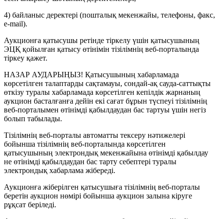
4) байланыс деректері (пошталық мекенжайы, телефоны, факс,
e-mail).
Аукционға қатысушы ретінде тіркелу үшін қатысушының
ЭЦҚ қойылған қатысу өтінімін тізілімнің веб-порталында
тіркеу қажет.
НАЗАР АУДАРЫҢЫЗ! Қатысушының хабарламада
көрсетілген талаптарды сақтамауы, сондай-ақ сауда-саттықты
өткізу туралы хабарламада көрсетілген кепілдік жарнаның
аукцион басталғанға дейін екі сағат бұрын түспеуі тізілімнің
веб-порталымен өтінімді қабылдаудан бас тартуы үшін негіз
болып табылады.
Тізілімнің веб-порталы автоматты тексеру нәтижелері
бойынша тізілімнің веб-порталында көрсетілген
қатысушының электрондық мекенжайына өтінімді қабылдау
не өтінімді қабылдаудан бас тарту себептері туралы
электрондық хабарлама жібереді.
Аукционға жіберілген қатысушыға тізілімнің веб-порталы
беретін аукцион нөмірі бойынша аукцион залына кіруге
рұқсат беріледі.