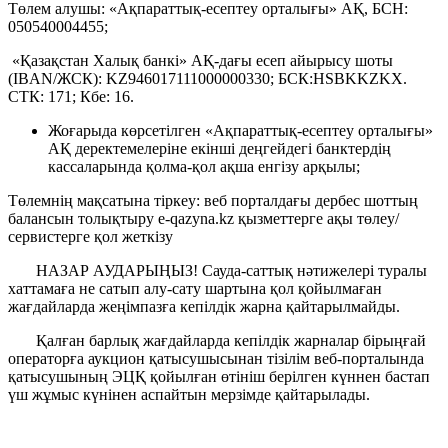
Төлем алушы: «Ақпараттық-есептеу орталығы» АҚ, БСН:
050540004455;
«Қазақстан Халық банкі» АҚ-дағы есеп айырысу шоты
(IBAN/ЖСК): KZ946017111000000330; БСК:HSBKKZKX.
СТК: 171; Кбе: 16.
Жоғарыда көрсетілген «Ақпараттық-есептеу орталығы»
АҚ деректемелеріне екінші деңгейдегі банктердің
кассаларында қолма-қол ақша енгізу арқылы;
Төлемнің мақсатына тіркеу: веб порталдағы дербес шоттың
балансын толықтыру e-qazyna.kz қызметтерге ақы төлеу/
сервистерге қол жеткізу
НАЗАР АУДАРЫҢЫЗ! Сауда-саттық нәтижелері туралы
хаттамаға не сатып алу-сату шартына қол қойылмаған
жағдайларда жеңімпазға кепілдік жарна қайтарылмайды.
Қалған барлық жағдайларда кепілдік жарналар бірыңғай
операторға аукцион қатысушысынан тізілім веб-порталында
қатысушының ЭЦҚ қойылған өтініш берілген күннен бастап
үш жұмыс күнінен аспайтын мерзімде қайтарылады.