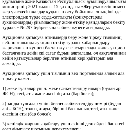
қаулысына және Қазақстан Республикасы ауылшаруашылығы
министрінің 2021 жылғы 15 қазандағы «Жер учаскесін немесе
жер учаскесін жалдау құқығын сату бойынша, оның ішінде
электрондық түрде сауда-саттықты (конкурстарды,
аукциондарды) ұйымдастыру және өткізу қағидаларын бекіту
туралы» № 297 бұйрығына сәйкес жүзеге асырылады.
Аукционға қатысуға өтінімдерді беру және тіркеу тізілімнің
веб-порталында аукцион өткізу туралы хабарландыру
жарияланған күннен бастап жүзеге асырылады және аукцион
басталғанға дейін екі сағат бұрын аяқталады, ол аяқталғаннан
кейін қатысушылар берілген өтінімді кері қайтарып ала
алмайды.
Аукционға қатысу үшін тізілімнің веб-порталында алдын ала
тіркелу қажет:
1) жеке тұлғалар үшін: жеке сәйкестендіру нөмірі (бұдан әрі –
ЖСН), тегі, аты және әкесінің аты (бар болса);
2) заңды тұлғалар үшін: бизнес-сәйкестендіру нөмірі (бұдан
әрі – БСН), толық атауы, бірінші басшының тегі, аты және
әкесінің аты (бар болса);
3) кепілдік жарнаны қайтару үшін екінші деңгейдегі банктегі
есеп айырысу шотының деректемелері;