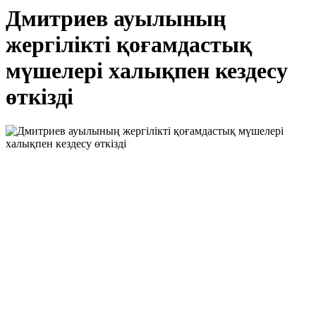
Дмитриев ауылының
жергілікті қоғамдастық
мүшелері халықпен кездесу
өткізді