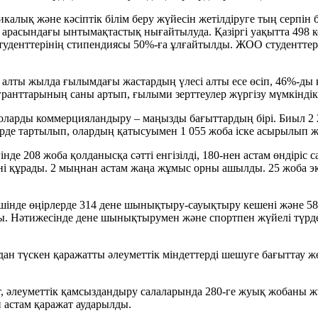
 және кәсіптік білім беру жүйесін жетілдіруге тың серпін бер
 арасындағы ынтымақтастық нығайтылуда. Қазіргі уақытта 498 к
уденттерінің стипендиясы 50%-ға ұлғайтылды. ЖОО студенттер
алты жылда ғылымдағы жастардың үлесі алты есе өсіп, 46%-ды құ
 гранттарының саны артып, ғылыми зерттеулер жүргізу мүмкіндікт
е оларды коммерцияландыру – маңызды бағыттардың бірі. Биыл 
үрде тартылып, олардың қатысуымен 1 055 жоба іске асырылып 
інде 208 жоба қолданысқа сәтті енгізілді, 180-нен астам өнді
ені құрады. 2 мыңнан астам жаңа жұмыс орны ашылды. 25 жоба 
нде өңірлерде 314 дене шынықтыру-сауықтыру кешені және 58 
лды. Нәтижесінде дене шынықтырумен және спортпен жүйелі түрд
ан түскен қаражатты әлеуметтік міндеттерді шешуге бағыттау 
рт, әлеуметтік қамсыздандыру салаларында 280-ге жуық жобаны ж
астам қаражат аударылды.