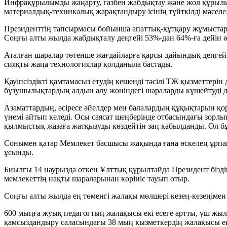
Инфрақұрылымды жаңарту, газбен жабдықтау және жол құрылыс
материалдық-техникалық жарақтандыру ісінің түйткілді мәселе
Президенттің тапсырмасы бойынша апаттық-құтқару жұмыстарын
Соңғы алты жылда жабдықталу деңгейі 53%-дан 64%-ға дейін өст
Аталған шаралар төтенше жағдайларға қарсы дайындық деңгейін
сияқты жаңа технологиялар қолданыла бастады.
Қауіпсіздікті қамтамасыз етудің кешенді тәсілі ТЖ қызметтер
бұзушылықтардың алдын алу жөніндегі шараларды күшейтуді де
Азаматтардың, әсіресе әйелдер мен балалардың құқықтарын қ
үнемі айтып келеді. Осы саясат шеңберінде отбасындағы зорлы
қылмыстық жазаға жатқызуды көздейтін заң қабылданды. Ол бұ
Сонымен қатар Мемлекет басшысы жақында ғана өскелең ұрпақт
ұсынды.
Биылғы 14 наурызда өткен Ұлттық құрылтайда Президент біздің 
мемлекеттің нақты шараларынан көрініс тауып отыр.
Соңғы алты жылда ең төменгі жалақы мөлшері кезең-кезеңімен е
600 мыңға жуық педагогтың жалақысы екі есеге артты, үш жыл
қамсыздандыру саласындағы 38 мың қызметкердің жалақысы ек