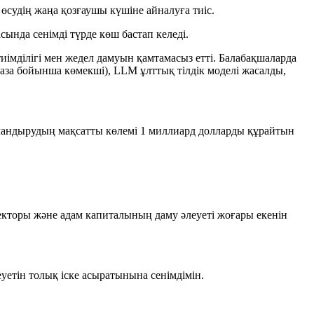
судің жаңа қозғаушы күшіне айналуға тиіс.
сында сенімді түрде көш бастап келеді.
иімділігі мен жедел дамуын қамтамасыз етті. Балабақшаларда
за бойынша көмекші), LLM ұлттық тілдік моделі жасалды,
ндырудың мақсатты көлемі 1 миллиард долларды құрайтын
екторы және адам капиталының даму әлеуеті жоғары екенін
уетін толық іске асыратынына сенімдімін.