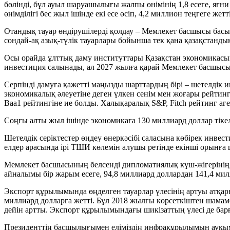
бөлінді, бұл ауыл шаруашылығы жалпы өнімінің 1,8 есеге, яғн
өнімділігі бес жыл ішінде екі есе өсіп, 4,2 миллион теңгеге жетті
Отандық тауар өндірушілерді қолдау – Мемлекет басшысы басымд
сондай-ақ азық-түлік тауарлары бойынша тек қана қазақстандық
Осы орайда ұлттық даму институттары Қазақстан экономикасын
инвестиция салынады, ал 2027 жылға қарай Мемлекет басшысы
Серпінді дамуға қажетті маңызды шарттардың бірі – шетелдік 
экономикалық әлеуетіне деген үлкен сенім мен жоғары рейтин
Baa1 рейтингіне ие болды. Халықаралық S&P, Fitch рейтинг аге
Соңғы алты жыл ішінде экономикаға 130 миллиард доллар тіке
Шетелдік серіктестер өңдеу өнеркәсібі саласына көбірек инве
елдер арасында ірі ТШИ көлемін алушы ретінде екінші орынға
Мемлекет басшысының белсенді дипломатиялық күш-жігерінің 
айналымы бір жарым есеге, 94,8 миллиард доллардан 141,4 милл
Экспорт құрылымында өңделген тауарлар үлесінің артуы атқ
миллиард долларға жетті. Бұл 2018 жылғы көрсеткіштен шамаме
дейін артты. Экспорт құрылымындағы шикізаттың үлесі де бар
Президенттің басшылығымен еліміздің инфрақұрылымын ауқы