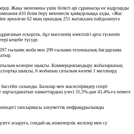
ді. Жаңа экономика үшін білікті әрі сұранысқа ие кадрларды
омпания 410 білім беру мекемесін қамқорлыққа алды, «Жас
іне арналған 62 мың орындық 251 жатақхана пайдалануға
рағанын ескерсек, бұл мәселенің өзектілігі арта түскенін
ері кеңейе түсуде.
2 297 ғылыми жоба мен 299 ғылыми-техникалық бағдарлама
жатыр.
ріс сатылым кезеңіне шықты. Коммерцияландыру жобаларының
экспортқа шықты, 6 жобаның сатылым көлемі 1 миллиард
бассейн салынды. Балалар мен жасөспірімдер спорт
е шұғылданатын азаматтардың үлесі 31,5%-дан 41,4%-ға немесе
жөніндегі тапсырмасы әлеуметтік инфрақұрылымды
үзеге асыруға, сондай-ақ инженерлік желілер мен су