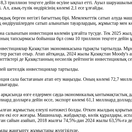
и 8,3 триллион теңгеге дейін өсуіне ықпал етті. Ауыл шаруашы
. Ал, азық-түлік өндірісінің көлемі 2,1 есе ұлғайды.
ық берген негізгі бағыттың бірі. Мемлекеттік сатып алуда маши
 өндірушілерден сатып алынатын тауарлардың, жұмыстар мен көрсе
а салынатын инвестиция көлемін ұлғайта түсуде. Тек 2025 жыл
ның тапсырмасы бойынша бұл сома 10 триллион теңгеге дейін 
инвестициялар Қазақстан экономикасына тұрақты тартылуда. Мұны
гтер растап отыр. Атап айтқанда, 2024 жылы Қазақстан Moody's
нттіктері де Қазақстанның несиелік рейтингін инвестициялық се
лей шетелдік инвестициялар тартылды.
стиция сала бастағанын атап өту маңызды. Оның көлемі 72,7 мил
 шығарды.
арқасында өзге елдермен сауда-экономикалық ынтымақтастық да
иард долларға дейін өссе, экспорт көлемі 61,1 миллиард доллард
арылған жұмыстың елеулі нәтижесі болды. Өткен жылдың қорыт
н екі есе жоғары. Машиналар, жабдықтар, көлік құралдары, асп
ған сайын азайып, 2018 жылғы 74,5%-дан 2024 жылы 63,5%-ға де
мды жаңғырту жұмыстары жүргізілуде.