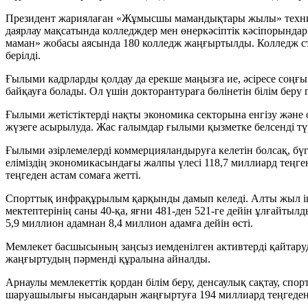
Президент жариялаған «Жұмысшы мамандықтары жылы» техникалық
даярлау мақсатында колледждер мен өнеркәсіптік кәсіпорындар
маман» жобасы аясында 180 колледж жаңғыртылды. Колледж ст
берілді.
Ғылыми кадрларды қолдау да ерекше маңызға ие, әсіресе соңғы 
байқауға болады. Ол үшін докторантураға бөлінетін білім беру
Ғылыми жетістіктерді нақты экономика секторына енгізу жән
жүзеге асырылуда. Жас ғалымдар ғылыми қызметке белсенді т
Ғылыми әзірлемелерді коммерцияландыруға келетін болсақ, бүг
еліміздің экономикасындағы жалпы үлесі 118,7 миллиард теңг
теңгеден астам сомаға жетті.
Спорттық инфрақұрылым қарқынды дамып келеді. Алты жыл іші
мектептерінің саны 40-қа, яғни 481-ден 521-ге дейін ұлғайты
5,9 миллион адамнан 8,4 миллион адамға дейін өсті.
Мемлекет басшысының заңсыз иемденілген активтерді қайтаруд
жаңғыртудың пәрменді құралына айналды.
Арнаулы мемлекеттік қордан білім беру, денсаулық сақтау, спо
шаруашылығы нысандарын жаңғыртуға 194 миллиард теңгеден 