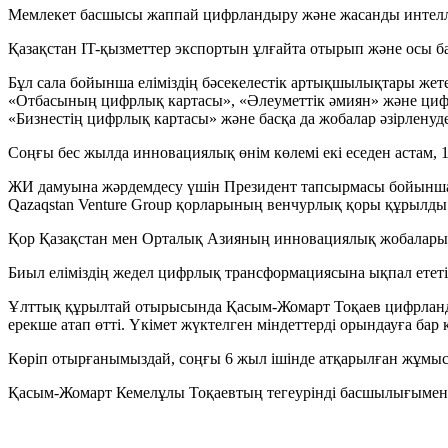
Мемлекет басшысы жаппай цифрландыру және жасанды интеллект
Қазақстан IT-қызметтер экспортын ұлғайта отырып және осы бағы
Бұл сала бойынша еліміздің бәсекелестік артықшылықтары жете
«Отбасының цифрлық картасы», «Әлеуметтік әмиян» және цифр
«Бизнестің цифрлық картасы» және басқа да жобалар әзірленуде
Соңғы бес жылда инновациялық өнім көлемі екі еседен астам, 1,
ЖИ дамуына жәрдемдесу үшін Президент тапсырмасы бойынша
Qazaqstan Venture Group қорларының венчурлық қоры құрылды
Қор Қазақстан мен Орталық Азияның инновациялық жобалары
Биыл еліміздің жедел цифрлық трансформациясына ықпал етет
Ұлттық құрылтай отырысында Қасым-Жомарт Тоқаев цифрландыр
ерекше атап өтті. Үкімет жүктелген міндеттерді орындауға бар 
Көріп отырғанымыздай, соңғы 6 жыл ішінде атқарылған жұмыс а
Қасым-Жомарт Кемелұлы Тоқаевтың тегеурінді басшылығымен Қаза