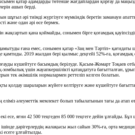
ымен қатар адамдарды төтенше жағдайлардан қорғау да маңызд
лерін ашып берді.
 шұғыл әрі тиімді жүргізуге мүмкіндік беретін заманауи апатт
і және одан әрі өсе бермек.
 жақсартып қана қоймайды, сонымен бірге қоғамдық қауіпсіздік
ін дамытуды ғана емес, сонымен қатар «Заң мен Тәртіп» қағидат
 қамтиды. 2019 жылдан бері қылмыс деңгейі 52%-ға, қоғамдық 
орғауды күшейтуге басымдық берілуде. Қасым-Жомарт Тоқаев о
қ-зомбылық үшін жауапкершілікті қатаңдатуға бағытталған, ұрып
рын тек әкімшілік нормалармен реттеліп келген болатын.
ы қолдау шараларын жүйеге келтіруге және күшейтуге бағыттал
еліміз әлеуметтік мемлекет болып табылатынын тағы да атап өтт
кі есе, яғни 42 500 теңгеден 85 000 теңгеге дейін ұлғайды. Бұл 
 ішінде дәрігерлердің жалақысы жыл сайын 30%-ға, орта медици
і есеге ұлғайтылды.