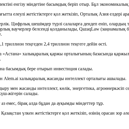
іні енгізу міндетіне басымдық беріп отыр. Бұл экономикалық ө
тта елеулі жетістіктерге қол жеткізіп, Орталық Азия елдері ара
рлік. Цифрлық шешімдер түрлі салаларға дендеп еніп, олардың т
лық ваучерлер белсенді қолданылады, QazaqLaw (заңнамалық ба
.
1 триллион теңгеден 2,4 триллион теңгеге дейін өсті.
 «Астана» халықаралық қаржы орталығының базасында қаржыла
.
на басымдық бере отырып инвестиция салады.
ін Alem.ai халықаралық жасанды интеллект орталығы ашылады.
у мен жасанды интеллект, көлік, энергетика, агроөнеркәсіп с
күш-жігерін салады.
з емес, бірақ алда бұдан да ауқымды міндеттер тұр.
қстан үлкен жетістіктерге қол жеткізіп, өзінің орасан зор әле