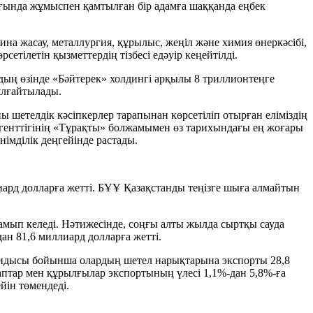
лығында жұмыспен қамтылған бір адамға шаққанда еңбек
на жасау, металлургия, құрылыс, жеңіл және химия өнеркәсібі,
тілетін қызметтердің тізбесі едәуір кеңейтілді.
дың өзінде «Бәйтерек» холдингі арқылы 8 триллионтеңге
ұлғайтылады.
 шетелдік кәсіпкерлер тарапынан көрсетіліп отырған еліміздің
 агенттігінің «Тұрақты» болжамымен өз тарихындағы ең жоғары
німділік деңгейінде растады.
лиард долларға жетті. БҰҰ Қазақстанды теңізге шыға алмайтын
мып келеді. Нәтижесінде, соңғы алты жылда сыртқы сауда
ан 81,6 миллиард долларға жетті.
ындысы бойынша олардың шетел нарықтарына экспорты 28,8
аптар мен құрылғылар экспортының үлесі 1,1%-дан 5,8%-ға
йін төмендеді.