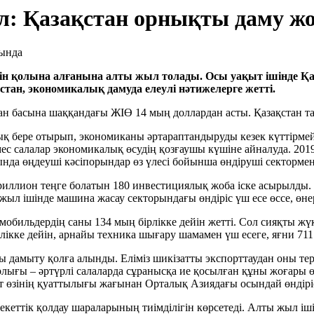
ыл: Қазақстан орнықты даму ж
нін қолына алғанына алты жыл толады. Осы уақыт ішінде Қ
астан, экономикалық дамуда елеулі нәтижелерге жетті.
н басына шаққандағы ЖІӨ 14 мың доллардан асты. Қазақстан та
 бере отырып, экономиканы әртараптандыруды кезек күттірмей
мес салалар экономикалық өсудің қозғаушы күшіне айналуда. 201
нда өңдеуші кәсіпорындар өз үлесі бойынша өндіруші сектормен 
триллион теңге болатын 180 инвестициялық жоба іске асырылды.
жыл ішінде машина жасау секторындағы өндіріс үш есе өссе, өне
мобильдердің саны 134 мың бірлікке дейін жетті. Сол сияқты жү
рлікке дейін, арнайы техника шығару шамамен үш есеге, яғни 711 б
амыту қолға алынды. Еліміз шикізатты экспорттаудан оны терең
лығы – әртүрлі салаларда сұранысқа ие қосылған құны жоғары өн
т өзінің қуаттылығы жағынан Орталық Азиядағы осындай өндіріс
еттік қолдау шараларының тиімділігін көрсетеді. Алты жыл іші