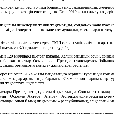
өлінбей келді: республика бойынша инфрақұрылымдық желілердің 
стың ауыр кезеңін еңсере алдық. Егер 2019 жылы жылу көздеріні
рым инженерлік желіні жаңғыртуды, сондай-ақ жаңа қуат көзд
 еліміздегі энергетикалық және коммуналдық секторлардың тозу 
з берілетінін айта кетеу керек. ТКШ саласы үшін өнім шығарат
 шамамен 3,5 триллион теңгені құрайды.
амен 120 миллиард кВт/сағ құрады. Халық санының өсуін, сонда
і деп болжанып отыр. Осыған орай Президент тапсырмасы бойын
 құрылыс орындарын анықтау жұмыстары басталды.
өрсетіп отыр. 2024 жылы пайдалануға берілген тұрғын үй көле
–2024 жылдар аралығында барлығы 97,8 миллион шаршы метр тұр
н жақсартуға ықпал етті.
стары Президенттің тұрақты бақылауында. Соңғы алты жылда 
ан – Өскемен, Ақтөбе – Атырау – Астрахан және басқа да күре
ылды, оның 8 мың шақырымы – республикалық, ал қалған 4 мың