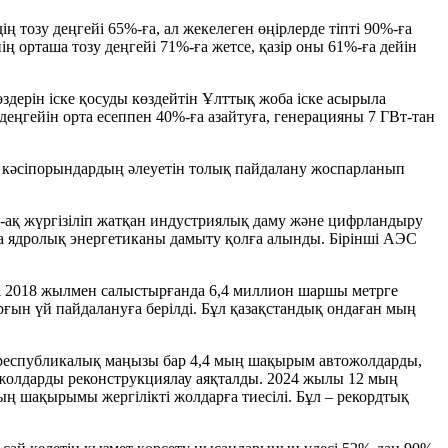
тозу деңгейі 65%-ға, ал жекелеген өңірлерде тіпті 90%-ға
ң орташа тозу деңгейі 71%-ға жетсе, қазір оны 61%-ға дейін
ерін іске қосуды көздейтін Ұлттық жоба іске асырыла
деңгейін орта есеппен 40%-ға азайтуға, генерацияны 7 ГВт-тан
ын кәсіпорындардың әлеуетін толық пайдалану жоспарланып
й-ақ жүргізіліп жатқан индустриялық даму және цифрландыру
ша ядролық энергетиканы дамыту қолға алынды. Бірінші АЭС
мі 2018 жылмен салыстырғанда 6,4 миллион шаршы метрге
ғын үй пайдалануға берілді. Бұл қазақстандық ондаған мың
республикалық маңызы бар 4,4 мың шақырым автожолдарды,
 жолдарды реконструкциялау аяқталды. 2024 жылы 12 мың
 шақырымы жергілікті жолдарға тиесілі. Бұл – рекордтық