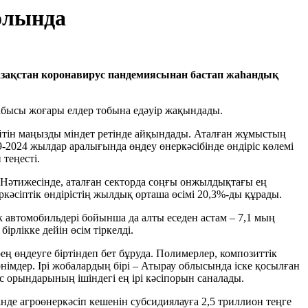
олында
азақстан коронавирус пандемиясынан бастап жаһандық
бысы жоғары елдер тобына едәуір жақындады.
тін маңызды міндет ретінде айқындады. Аталған жұмыстың
9-2024 жылдар аралығында өңдеу өнеркәсібінде өндіріс көлемі
теңесті.
 Нәтижесінде, аталған секторда соңғы онжылдықтағы ең
ркәсіптік өндірістің жылдық орташа өсімі 20,3%-ды құрады.
к автомобильдері бойынша да алты еседен астам – 7,1 мың
ірлікке дейін өсім тіркелді.
 өңдеуге біртіндеп бет бұруда. Полимерлер, композиттік
імдер. Ірі жобалардың бірі – Атырау облысында іске қосылған
 орындарының ішіндегі ең ірі кәсіпорын саналады.
нде агроөнеркәсіп кешенін субсидиялауға 2,5 триллион теңге