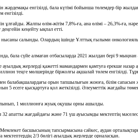
н жәрдемақы енгізілді, бала күтімі бойынша төлемдер бір жылда
 енгізілді.
н ұлғайды. Жалпы өлім-жітім 7,8%-ға, ана өлімі – 26,3%-ға, нәре
деңгейін кеңейту ықпал етті.
тау нысаны салынды. Олардың ішінде Ұлттық ғылыми онкология
а, бала сүйе алмаған отбасыларда 2021 жылдан бері 9 мыңнан а
се ауылдық жерлерді қажетті мамандармен қамтуға ерекше назар 
ллион теңге мөлшерінде біржолғы ақшалай төлем енгізілді. Тұр
 мен балабақшалардағы орын тапшылығын жоюға, білім сапасын ж
ын 5 есеге қысқартуға қол жеткізілді. Әлеуметтік жағдайы төм
 салынып, 1 миллионға жуық оқушы орны ашылды.
32 апатты жағдайдағы және 71 үш ауысымды мектептің мәселесі
 Мемлекет басшысының тапсырмасына сәйкес, аудан орталықтар
та мектептердің 2/3 бөлігі ауылдық жерлерде орналасқан.