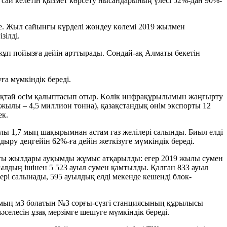
 сай келетін қызмет көрсету нысандарының үлесі 52%-дан 90%-
де. Жыл сайынғы күрделі жөндеу көлемі 2019 жылмен
зілді.
 жұп пойызға дейін арттырады. Сондай-ақ Алматы бекетін
а мүмкіндік береді.
рлықтай өсім қалыптасып отыр. Көлік инфрақұрылымын жаңғырту
жылы – 4,5 миллион тонна), қазақстандық өнім экспорты 12
ек.
ылы 1,7 мың шақырымнан астам газ желілері салынды. Биыл елді
ыру деңгейін 62%-ға дейін жеткізуге мүмкіндік береді.
оңғы жылдары ауқымды жұмыс атқарылды: егер 2019 жылы сумен
ауылдың ішінен 5 523 ауыл сумен қамтылды. Қалған 833 ауыл
ері салынады, 595 ауылдық елді мекенде кешенді блок-
 мың м3 болатын №3 сорғы-сүзгі станциясының құрылысы
селесін ұзақ мерзімге шешуге мүмкіндік береді.