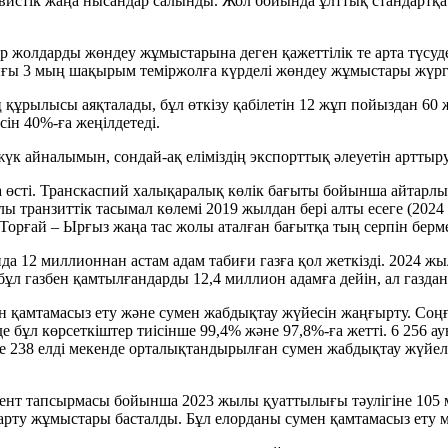
вистік жаңа нысандар салынды. Жол бойында ұлттық стандартқа
тар жолдарды жөндеу жұмыстарына деген қажеттілік те арта түсу
ығы 3 мың шақырым теміржолға күрделі жөндеу жұмыстары жүргі
 құрылысы аяқталады, бұл өткізу қабілетін 12 жұп пойыздан 60
ін 40%-ға жеңілдетеді.
к айналымын, сондай-ақ еліміздің экспорттық әлеуетін арттыруғ
-ға өсті. Транскаспий халықаралық көлік бағыты бойынша айта
транзиттік тасымал көлемі 2019 жылдан бері алты есеге (2024 
Торғай – Ырғыз жаңа тас жолы аталған бағытқа тың серпін берм
а 12 миллионнан астам адам табиғи газға қол жеткізді. 2024 ж
ұл газбен қамтылғандарды 12,4 миллион адамға дейін, ал газданд
умен қамтамасыз ету және сумен жабдықтау жүйесін жаңғырту. С
е бұл көрсеткіштер тиісінше 99,4% және 97,8%-ға жетті. 6 256 
де 238 елді мекенде орталықтандырылған сумен жабдықтау жүйел
ент тапсырмасы бойынша 2023 жылы қуаттылығы тәулігіне 105
рту жұмыстары басталды. Бұл елорданы сумен қамтамасыз ету мә