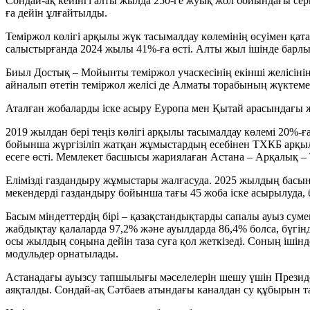
Сондай-ақ кейінгі алты жылда 250-ге жуық жол бойындағы сер
ға дейін ұлғайтылды.
Теміржол көлігі арқылы жүк тасымалдау көлемінің өсуімен қа
салыстырғанда 2024 жылы 41%-ға өсті. Алты жыл ішінде барл
Биыл Достық – Мойынты теміржол учаскесінің екінші желісінің
айналып өтетін теміржол желісі де Алматы торабының жүктемес
Аталған жобаларды іске асыру Еуропа мен Қытай арасындағы жү
2019 жылдан бері теңіз көлігі арқылы тасымалдау көлемі 20%
бойынша жүргізіліп жатқан жұмыстардың есебінен ТХКБ арқылы 
есеге өсті. Мемлекет басшысы жариялаған Астана – Арқалық – 
Елімізді газдандыру жұмыстары жалғасуда. 2025 жылдың басынд
мекендерді газдандыру бойынша тағы 45 жоба іске асырылуда, б
Басым міндеттердің бірі – қазақстандықтарды сапалы ауыз с
жабдықтау қалаларда 97,2% және ауылдарда 86,4% болса, бүгінд
осы жылдың соңына дейін таза суға қол жеткізеді. Соның ішін
модульдер орнатылады.
Астанадағы ауызсу тапшылығы мәселелерін шешу үшін Презид
аяқталды. Сондай-ақ Сәтбаев атындағы каналдан су құбырын та