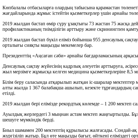
Көпбалалы отбасыларға олардың табысына қарамастан төленеті
жағдайларында жұмыс істейтін қызметкерлер үшін арнайы төлем
2019 жылдан бастап өмір сүру ұзақтығы 73 жастан 75 жасқа дейі
профилактиканың тиімділігін арттыру және скринингпен қамту 
2019 жылдан бастап бүкіл еліміз бойынша 955 денсаулық сақ
орталығы сияқты маңызды мекемелер бар.
Президенттің «Аңсаған сәби» арнайы бағдарламасының арқасынд
Денсаулық сақтау жүйесінің кадрлық әлеуетін арттыруға, әсіре
жыл мерзімге жұмысқа келген медицина қызметкерлеріне 8,5 ми
Білім беру саласында атқарылып жатқан іс-шаралар мектептер
алты жылда 1 367 балабақша ашылып, кезекте тұрғандардың сан
етілді.
2019 жылдан бері елімізде рекордтық көлемде – 1 200 мектеп
Ауылдық жерлердегі 3 мыңнан астам мектеп жаңғыртылды. Бұл 
шешуге мүмкіндік берді.
Биыл шамамен 200 мектептің құрылысы жалғасады. Сондай-ақ
жүргізіліп жатыр. Бұл өте маңызды бағыт, өйткені еліміздегі ор