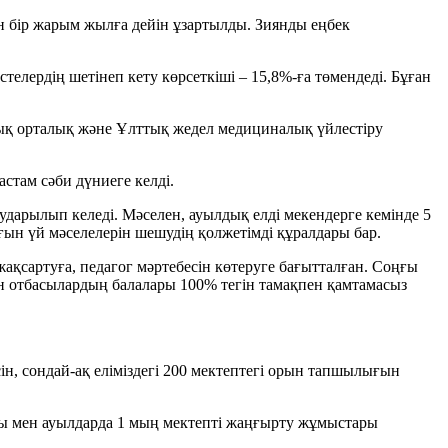
н бір жарым жылға дейін ұзартылды. Зиянды еңбек
стелердің шетінеп кету көрсеткіші – 15,8%-ға төмендеді. Бұған
лық орталық және Ұлттық жедел медициналық үйлестіру
стам сәби дүниеге келді.
аударылып келеді. Мәселен, ауылдық елді мекендерге кемінде 5
ғын үй мәселелерін шешудің қолжетімді құралдары бар.
ақсартуға, педагог мәртебесін көтеруге бағытталған. Соңғы
ен отбасылардың балалары 100% тегін тамақпен қамтамасыз
н, сондай-ақ еліміздегі 200 мектептегі орын тапшылығын
ы мен ауылдарда 1 мың мектепті жаңғырту жұмыстары