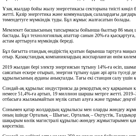
Ұзақ жылдар бойы жылу энергетикасы секторына тиісті көңіл б
жетті. Қазір энергетика және коммуналдық салалардағы дағдары
төмендетуге мүмкіндік туды. Бұл жұмыс жалғасатын болады.
Мемлекет басшысының тапсырмасы бойынша былтыр 86 мың шақы
бастады. Бұл технологиялық апаттар санын 20%-ға қысқартуға,
астам арттыруға мүмкіндік береді.
Бұл бағытта отандық өндірістің қуатын барынша тартуға маңы
отыр. Қазақстандық компаниялардың жоспарланған өнім көлемі
2019 жылдан бері электр энергиясын тұтыну 14%-ға өсіп, шам
саясатын ескере отырып, энергия тұтыну одан әрі арта түсед
құрылысының ауданы анықталды. Тағы екі станция салу үшін
Сондай-ақ құрылыс индустриясы да рекордтық өсу қарқынын к
немесе 51,4%-ға артып, 19 миллион шаршы метрге жетті. 2019
отбасыға жылжымайтын мүлік сатып алуға және тұрмыс деңгейі
Сонымен қатар жолдардың құрылысы мен оларды жөндеу жұмы
оның ішінде Орталық – Шығыс, Орталық – Оңтүстік, Талдықорғ
шақырым көлік магистралі құрылыс-жөндеу жұмыстарымен қамт
көрсеткіш.