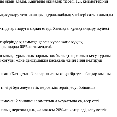
ы орын алады. Қайғылы оқиғалар тізбегі ТЖ қызметтерінің
ық-құтқару техникалары, құрал-жабдық үлгілері сатып алынды.
ті де арттыруға ықпал етеді. Халықты құлақтандыру жүйесі
ы шеңберінде қылмысқа қарсы күрес және құқық
орындарда 60%-ға төмендеді.
тбасылық-тұрмыстық зорлық-зомбылықтың жолын кесу туралы
-соғуды және денсаулыққа қасақана жеңіл зиян келтіруді
ған «Қазақстан балалары» атты жаңа біртұтас бағдарламаны
і. Әрі бұл әлеуметтік көрсеткіштердің өсуі бойынша
шамамен 2 миллион азаматтың әл-ауқатына оң әсер етті.
налық персоналдың жалақысы 20%-ға көтерілді, әлеуметтік