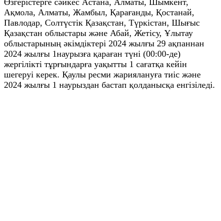
Өзгерістерге сәйкес Астана, Алматы, Шымкент,
Ақмола, Алматы, Жамбыл, Қарағанды, Қостанай,
Павлодар, Солтүстік Қазақстан, Түркістан, Шығыс
Қазақстан облыстары және Абай, Жетісу, Ұлытау
облыстарының әкімдіктері 2024 жылғы 29 ақпаннан
2024 жылғы 1наурызға қараған түні (00:00-де)
жергілікті тұрғындарға уақытты 1 сағатқа кейін
шегеруі керек. Қаулы ресми жариялануға тиіс және
2024 жылғы 1 наурыздан бастап қолданысқа енгізіледі.