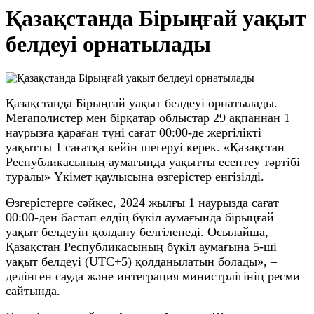
Қазақстанда Бірыңғай уақыт
белдеуі орнатылады️
Қазақстанда Бірыңғай уақыт белдеуі орнатылады.
Мегаполистер мен бірқатар облыстар 29 ақпаннан 1
наурызға қараған түні сағат 00:00-де жергілікті
уақытты 1 сағатқа кейін шегеруі керек. «Қазақстан
Республикасының аумағында уақытты есептеу тәртібі
туралы» Үкімет қаулысына өзгерістер енгізілді.
Өзгерістерге сәйкес, 2024 жылғы 1 наурызда сағат
00:00-ден бастап елдің бүкіл аумағында бірыңғай
уақыт белдеуін қолдану белгіленеді. Осылайша,
Қазақстан Республикасының бүкіл аумағына 5-ші
уақыт белдеуі (UTC+5) қолданылатын болады», –
делінген сауда және интеграция министрлігінің ресми
сайтында.