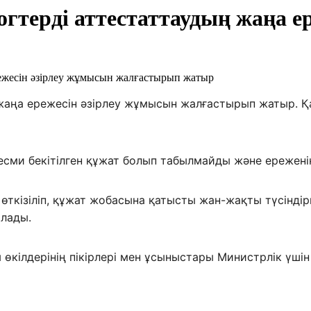
огтерді аттестаттаудың жаңа е
 жаңа ережесін әзірлеу жұмысын жалғастырып жатыр. Қ
есми бекітілген құжат болып табылмайды және ережені
өткізіліп, құжат жобасына қатысты жан-жақты түсіндір
ылады.
өкілдерінің пікірлері мен ұсыныстары Министрлік үші