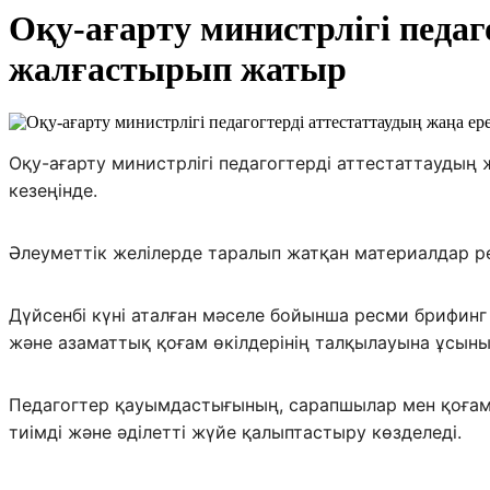
Оқу-ағарту министрлігі педаг
жалғастырып жатыр
Оқу-ағарту министрлігі педагогтерді аттестаттаудың
кезеңінде.
Әлеуметтік желілерде таралып жатқан материалдар р
Дүйсенбі күні аталған мәселе бойынша ресми брифинг 
және азаматтық қоғам өкілдерінің талқылауына ұсын
Педагогтер қауымдастығының, сарапшылар мен қоғам 
тиімді және әділетті жүйе қалыптастыру көзделеді.