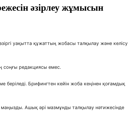
режесін әзірлеу жұмысын
азіргі уақытта құжаттың жобасы талқылау және келісу
ң соңғы редакциясы емес.
ме беріледі. Брифингтен кейін жоба кеңінен қоғамдық
н маңызды. Ашық әрі мазмұнды талқылау нәтижесінде