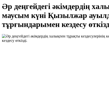
Әр деңгейдегі әкімдердің хал
маусым күні Қызылжар ауылд
тұрғындарымен кездесу өткізд