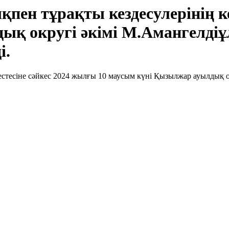
ықпен тұрақты кездесулерінің к
ық округі әкімі М.Амангелд
i.