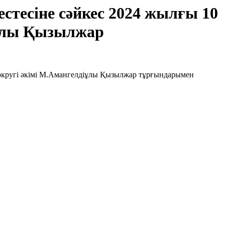
естесіне сәйкес 2024 жылғы 10
іұлы Қызылжар