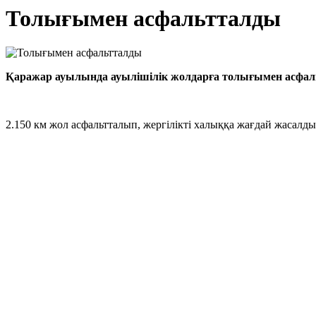
Толығымен асфальтталды
Қаражар ауылында ауылішілік жолдарға толығымен асфальт
2.150 км жол асфальтталып, жергілікті халыққа жағдай жасалды