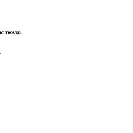
 төселді.
.