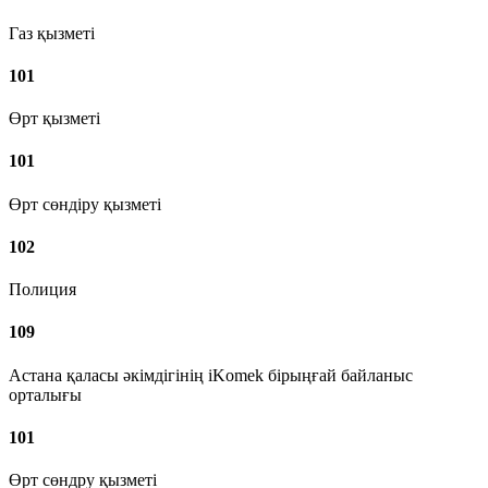
Газ қызметі
101
Өрт қызметі
101
Өрт сөндіру қызметі
102
Полиция
109
Астана қаласы әкімдігінің iKomek бірыңғай байланыс
орталығы
101
Өрт сөндру қызметі