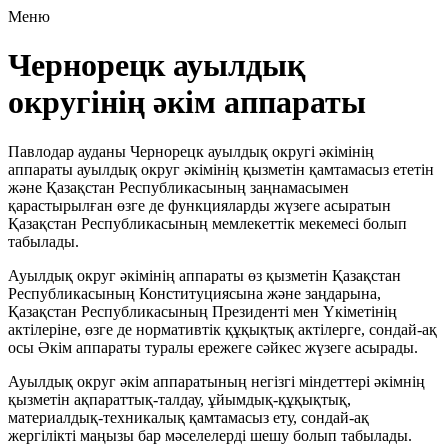
Меню
Чернорецк ауылдық
округінің әкім аппараты
Павлодар ауданы Чернорецк ауылдық округі әкімінің
аппараты ауылдық округ әкімінің қызметін қамтамасыз ететін
және Қазақстан Республикасының заңнамасымен
қарастырылған өзге де функцияларды жүзеге асыратын
Қазақстан Республикасының мемлекеттік мекемесі болып
табылады.
Ауылдық округ әкімінің аппараты өз қызметін Қазақстан
Республикасының Конституциясына және заңдарына,
Қазақстан Республикасының Президенті мен Үкіметінің
актілеріне, өзге де нормативтік құқықтық актілерге, сондай-ақ
осы Әкім аппараты туралы ережеге сәйкес жүзеге асырады.
Ауылдық округ әкім аппаратының негізгі міндеттері әкімнің
қызметін ақпараттық-талдау, ұйымдық-құқықтық,
материалдық-техникалық қамтамасыз ету, сондай-ақ
жергілікті маңызы бар мәселелерді шешу болып табылады.