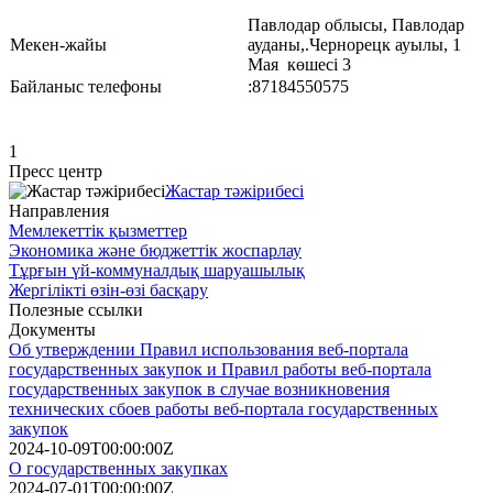
Павлодар облысы, Павлодар
Мекен-жайы
ауданы,.Чернорецк ауылы, 1
Мая көшесі 3
Байланыс телефоны
:87184550575
1
Пресс центр
Жастар тәжірибесі
Направления
Мемлекеттік қызметтер
Экономика және бюджеттік жоспарлау
Тұрғын үй-коммуналдық шаруашылық
Жергілікті өзін-өзі басқару
Полезные ссылки
Документы
Об утверждении Правил использования веб-портала
государственных закупок и Правил работы веб-портала
государственных закупок в случае возникновения
технических сбоев работы веб-портала государственных
закупок
2024-10-09T00:00:00Z
О государственных закупках
2024-07-01T00:00:00Z