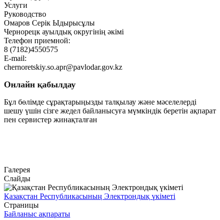
Услуги
Руководство
Омаров Серік Ыдырысұлы
Чернорецк ауылдық округінің әкімі
Телефон приемной:
8 (7182)4550575
E-mail:
chernoretskiy.so.apr@pavlodar.gov.kz
Онлайн қабылдау
Бұл бөлімде сұрақтарыңызды талқылау және мәселелерді
шешу үшін сізге жедел байланысуға мүмкіндік беретін ақпарат
пен сервистер жинақталған
Өту
Галерея
Слайды
Қазақстан Республикасының Электрондық үкіметі
Страницы
Байланыс ақпараты