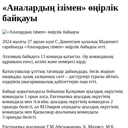
«Аналардың ізімен» өңірлік
байқауы
2024 жылғы 27 ақпан күні С.Дөнентаев қалалық Мәдениет
сарайында «Аналардың ізімен» өңірлік байқауы өтті.
Аталмыш байқауға 13 команда қатысты. Әр команданың
құрамына енесі, келіні және немересі кірді.
Қатысушылар ұлттық тағамдар дайындады, бесік жырын
шырқады, қазақ халқының салт – дәстүрлері туралы айтып,
өздерінің шығармашылық қабілеттерін паш етті.
Байқау қорытындысы бойынша Қалқаман ауылдық округінің
командасы 1 орын алса, Евгеньевка ауылдық округінің
командасы мен Алғабас ауылдық округінің командасы 2
орынды бөлісті, ал М.Омаров атындағы ауылдық округінің
командасы мен Қызылжар ауылының командасы
3 орынды бөлісті.
Евгеньевка ауылынан Г.М.Абельжанова, Б. Махмед, М.Б.