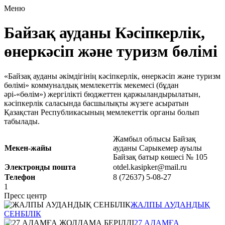
Меню
Байзақ ауданы Кәсіпкерлік,
өнеркәсіп және туризм бөлімі
«Байзақ ауданы әкімдігінің кәсіпкерлік, өнеркәсіп және туризм
бөлімі» коммуналдық мемлекеттік мекемесі (бұдан
әрі-«бөлім») жергілікті бюджеттен қаржыландырылатын,
кәсіпкерлік саласында басшылықты жүзеге асыратын
Қазақстан Республикасының мемлекеттік органы болып
табылады.
Жамбыл облысы Байзақ
Мекен-жайы
ауданы Сарыкемер ауылы
Байзақ батыр көшесі № 105
Электронды пошта
otdel.kasipker@mail.ru
Телефон
8 (72637) 5-08-27
1
Пресс центр
ЖАЛПЫ АУДАНДЫҚ
СЕНБІЛІК
27 АДАМҒА