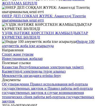
ЖОЛДАМА БЕРІЛДІ
ӨНЕР ДЕП СОҚҚАН ЖҮРЕК: Амангелді Тілептің
шығармашылық кеші өтті
ҮЗДІК НӘТИЖЕ КӨРСЕТКЕН ЖАМБЫЛДЫҚТАР
ҚҰРМЕТКЕ БӨЛЕНДІ
Өңірде 100
әлеуметтік жоба іске асырылуда
Направления
Спорт және туризм
Инвестициялық жобалар
Полезные ссылки
Қазақстан Республикасының электрондық үкіметі
Қызметтерді электронды түрде алыңыз
Мемлекеттік органдарға өтініш беру
Документы
Об утверждении Правил использования веб-портала
государственных закупок и Правил работы веб-портала
государственных закупок в случае возникновения
технических сбоев работы веб-портала государственных
закупок
2024-10-09T00:00:00Z