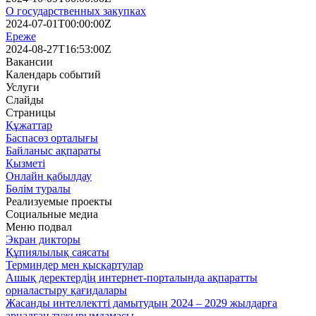
О государственных закупках
2024-07-01T00:00:00Z
Ереже
2024-08-27T16:53:00Z
Вакансии
Календарь событий
Услуги
Слайды
Страницы
Құжаттар
Баспасөз орталығы
Байланыс ақпараты
Қызметі
Онлайн қабылдау
Бөлім туралы
Реализуемые проекты
Социальные медиа
Меню подвал
Экран дикторы
Құпиялылық саясаты
Терминдер мен қысқартулар
Ашық деректердің интернет-порталында ақпаратты
орналастыру қағидалары
Жасанды интеллектті дамытудың 2024 – 2029 жылдарға
арналған тұжырымдамасы