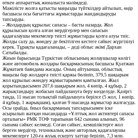
өткен аппараттық жиналыста мәлімдеді.
Мәжілісте жолға қатысты маңызды түйткілдер айтылып, өңір
басшысы осы бағыттағы жұмыстарды жандандыруды
тапсырды.
– Жолдардың құрылыс сапасы – басты назарда. Жол
құрылысын қолға алған мердігерлер мен сапасын
қадағалаушы мекемелер тиісті жұмыстарды қолға алуы тиіс.
Жолды салу да, жөндеу де бекітілген кестеге сәйкес жүргізілуі
керек. Тұрақты қадағаланады, – деді облыс әкімі Дархан
Сатыбалды.
Жиын барысында Түркістан облысының жолаушылар көлігі
және автомобиль жолдары басқармасының басшысы Қуатжан
Жұматаев баяндама жасады. Оның айтуынша, облыстық
маңызы бар жолдарға тиісті қаржы бөлініп, 379,5 шақырым
жол құрылыс-жөндеу жұмыстарымен қамтылған. Жыл
қорытындысымен 207,6 шақырым жол, 4 көпір, 4 құбыр, 2
жарықтандыру жобасын пайдалануға беру көзделуде. Қазіргі
таңда, 11 нысан толықтай пайдалануға берілсе (5 жол, 1 көпір,
4 құбыр, 1 жарықшам), қалған 9 нысанда жұмыстар жалғасуда.
Осы орайда, биыл басқарманың тапсырысымен іске
асырылып жатқан нысандарда «Ұлттық жол активтері сапасы
орталығы» РМК ТОФ тарапынан 642 сынама алынып, 96
сынама сәйкес келмеді. Соған сәйкес, кемшіліктерге жол
берген мердігер, техникалық және авторлық қадағалаушы
мекемелерге 120-ға жуық ескерту хаттар беріліп, 7,3 млн.