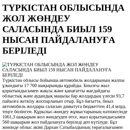
ТҮРКІСТАН ОБЛЫСЫНДА
ЖОЛ ЖӨНДЕУ
САЛАСЫНДА БИЫЛ 159
НЫСАН ПАЙДАЛАНУҒА
БЕРІЛЕДІ
Түркістан облысы бойынша автомобиль жолдарының жалпы
ұзындығы 17 700 шақырымды құрайды. Биылғы жыл
қорытындысымен жақсы және қанағатты жағдайдағы
облыстық және аудандық маңызы бар жолдардың үлесін 93,7
пайызға жеткізу жоспарланып отыр. Бұл бағытта, биыл
автомобиль жолдары саласын дамытуға бюджеттен 41,4 млрд.
теңге бөлінген. Құрылыс-жөндеу жұмыстарының нәтижесінде
1061,3 шақырым жол жөндеуден өтсе, жыл қорытындысымен
560 шақырым жол пайдалануға беріледі деп күтілуде. Бұл
жөнінде облыс әкімі Дархан Сатыбалдының төрағалығымен