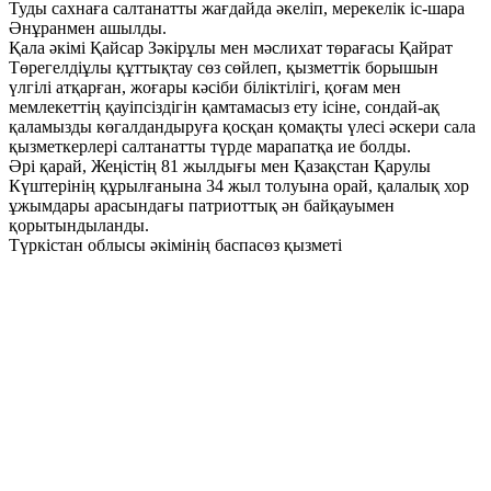
Туды сахнаға салтанатты жағдайда әкеліп, мерекелік іс-шара
Әнұранмен ашылды.
Қала әкімі Қайсар Зәкірұлы мен мәслихат төрағасы Қайрат
Төрегелдіұлы құттықтау сөз сөйлеп, қызметтік борышын
үлгілі атқарған, жоғары кәсіби біліктілігі, қоғам мен
мемлекеттің қауіпсіздігін қамтамасыз ету ісіне, сондай-ақ
қаламызды көгалдандыруға қосқан қомақты үлесі әскери сала
қызметкерлері салтанатты түрде марапатқа ие болды.
Әрі қарай, Жеңістің 81 жылдығы мен Қазақстан Қарулы
Күштерінің құрылғанына 34 жыл толуына орай, қалалық хор
ұжымдары арасындағы патриоттық ән байқауымен
қорытындыланды.
Түркістан облысы әкімінің баспасөз қызметі