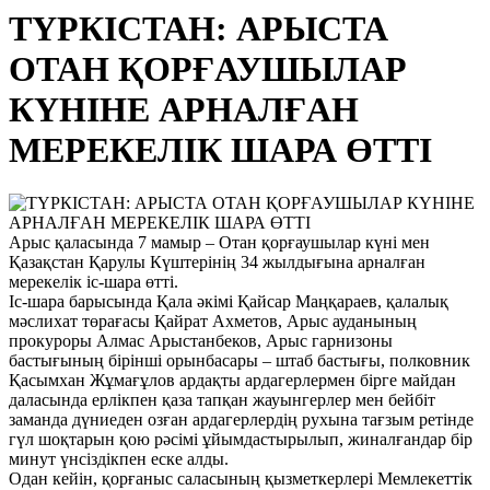
ТҮРКІСТАН: АРЫСТА
ОТАН ҚОРҒАУШЫЛАР
КҮНІНЕ АРНАЛҒАН
МЕРЕКЕЛІК ШАРА ӨТТІ
Арыс қаласында 7 мамыр – Отан қорғаушылар күні мен
Қазақстан Қарулы Күштерінің 34 жылдығына арналған
мерекелік іс-шара өтті.
Іс-шара барысында Қала әкімі Қайсар Маңқараев, қалалық
мәслихат төрағасы Қайрат Ахметов, Арыс ауданының
прокуроры Алмас Арыстанбеков, Арыс гарнизоны
бастығының бірінші орынбасары – штаб бастығы, полковник
Қасымхан Жұмағұлов ардақты ардагерлермен бірге майдан
даласында ерлікпен қаза тапқан жауынгерлер мен бейбіт
заманда дүниеден озған ардагерлердің рухына тағзым ретінде
гүл шоқтарын қою рәсімі ұйымдастырылып, жиналғандар бір
минут үнсіздікпен еске алды.
Одан кейін, қорғаныс саласының қызметкерлері Мемлекеттік