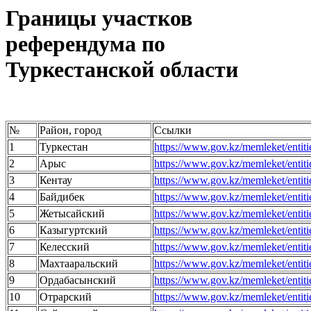
Границы участков
референдума по
Туркестанской области
№
Район, город
Ссылки
1
Туркестан
https://www.gov.kz/memleket/entit
2
Арыс
https://www.gov.kz/memleket/entit
3
Кентау
https://www.gov.kz/memleket/entit
4
Байдибек
https://www.gov.kz/memleket/entit
5
Жетысайский
https://www.gov.kz/memleket/entiti
6
Казыгуртский
https://www.gov.kz/memleket/entit
7
Келесский
https://www.gov.kz/memleket/entit
8
Махтааральский
https://www.gov.kz/memleket/entiti
9
Ордабасынский
https://www.gov.kz/memleket/entit
10
Отрарский
https://www.gov.kz/memleket/entit