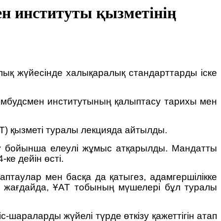
ен институты қызметінің
лық жүйесінде халықаралық стандарттарды іске
 Омбудсмен институтының қалыптасу тарихы мен
ҰАТ) қызметі туралы лекцияда айтылды.
лу бойынша елеулі жұмыс атқарылды. Мандатты
ке дейін өсті.
таулар мен басқа да қатыгез, адамгершілікке
н жағдайда, ҰАТ тобының мүшелері бұл туралы
с-шараларды жүйелі түрде өткізу қажеттігін атап