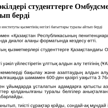
ілдері студенттерге Омбудсм
ып берді
термен «Қазақстан Республикасының пенитенциар
нда диалог алаңы форматында кездесу өтті.
қтың қызметкерлері студенттерге Қазақстандағы
 уәкіл үйлестіретін ұлттық алдын алу тетігінің (
мекемелерді бақылау және азаптаудың алдын а
лғашқыда шамамен 600-ден қазіргі уақытта 3 764-
 ұйымдарда ұсталатын адамдарға қатысты азап
тер қолданылғаны туралы белгілер анықталға
абарлайды.
ытып, тиісті сұрақтар қойды, сондай-ақ мұндай і