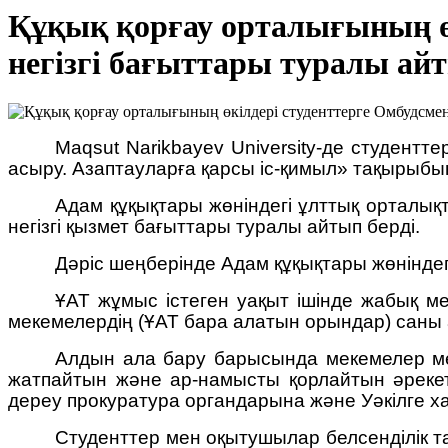
Құқық қорғау орталығының өк
негізгі бағыттары туралы айт
Maqsut Narikbayev University-де студент
асыру. Азаптауларға қарсы іс-қимыл» тақырыбы
Адам құқықтары жөніндегі ұлттық орталы
негізгі қызмет бағыттары туралы айтып берді.
Дәріс шеңберінде Адам құқықтары жөніндегі
ҰАТ жұмыс істеген уақыт ішінде жабық 
мекемелердің (ҰАТ бара алатын орындар) саны а
Алдын ала бару барысында мекемелер мен
жатпайтын және ар-намысты қорлайтын әрекет
дереу прокуратура органдарына және Уәкілге х
Студенттер мен оқытушылар белсенділік тан