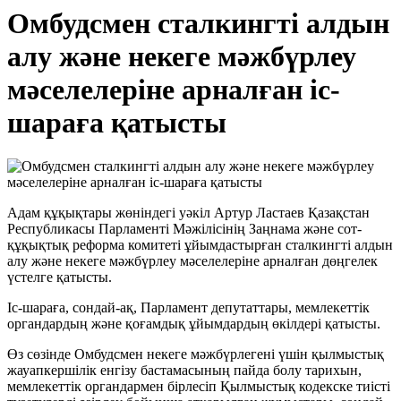
Омбудсмен сталкингті алдын
алу және некеге мәжбүрлеу
мәселелеріне арналған іс-
шараға қатысты
Адам құқықтары жөніндегі уәкіл Артур Ластаев Қазақстан
Республикасы Парламенті Мәжілісінің Заңнама және сот-
құқықтық реформа комитеті ұйымдастырған сталкингті алдын
алу және некеге мәжбүрлеу мәселелеріне арналған дөңгелек
үстелге қатысты.
Іс-шараға, сондай-ақ, Парламент депутаттары, мемлекеттік
органдардың және қоғамдық ұйымдардың өкілдері қатысты.
Өз сөзінде Омбудсмен некеге мәжбүрлегені үшін қылмыстық
жауапкершілік енгізу бастамасының пайда болу тарихын,
мемлекеттік органдармен бірлесіп Қылмыстық кодекске тиісті