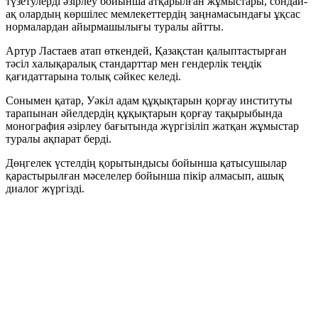
түзетулерді әзірлеу бойынша атқарылған жұмыстары, сондай-
ақ олардың көршілес мемлекеттердің заңнамасындағы ұқсас
нормалардан айырмашылығы туралы айтты.
Артур Ластаев атап өткендей, Қазақстан қалыптастырған
тәсіл халықаралық стандарттар мен гендерлік теңдік
қағидаттарына толық сәйкес келеді.
Сонымен қатар, Уәкіл адам құқықтарын қорғау институты
тарапынан әйелдердің құқықтарын қорғау тақырыбында
монография әзірлеу бағытында жүргізіліп жатқан жұмыстар
туралы ақпарат берді.
Дөңгелек үстелдің қорытындысы бойынша қатысушылар
қарастырылған мәселелер бойынша пікір алмасып, ашық
диалог жүргізді.