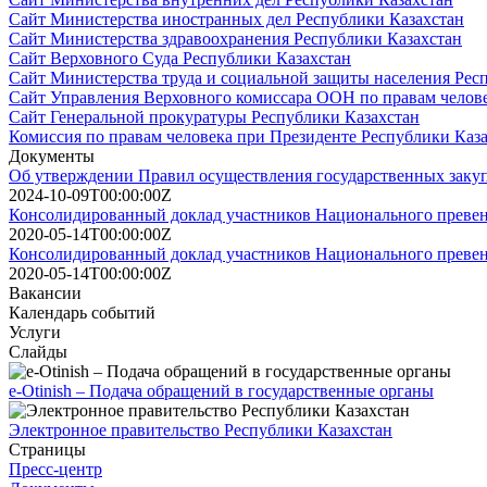
Сайт Министерства иностранных дел Республики Казахстан
Сайт Министерства здравоохранения Республики Казахстан
Сайт Верховного Суда Республики Казахстан
Сайт Министерства труда и социальной защиты населения Рес
Сайт Управления Верховного комиссара ООН по правам челов
Сайт Генеральной прокуратуры Республики Казахстан
Комиссия по правам человека при Президенте Республики Каз
Документы
Об утверждении Правил осуществления государственных заку
2024-10-09T00:00:00Z
Консолидированный доклад участников Национального превен
2020-05-14T00:00:00Z
Консолидированный доклад участников Национального превен
2020-05-14T00:00:00Z
Вакансии
Календарь событий
Услуги
Слайды
e-Otinish – Подача обращений в государственные органы
Электронное правительство Республики Казахстан
Страницы
Пресс-центр