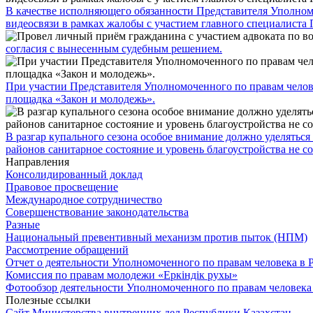
В качестве исполняющего обязанности Представителя Уполно
видеосвязи в рамках жалобы с участием главного специалиста 
согласия с вынесенным судебным решением.
При участии Представителя Уполномоченного по правам челове
площадка «Закон и молодежь».
В разгар купального сезона особое внимание должно уделяться
районов санитарное состояние и уровень благоустройства не 
Направления
Консолидированный доклад
Правовое просвещение
Международное сотрудничество
Совершенствование законодательства
Разные
Национальный превентивный механизм против пыток (НПМ)
Рассмотрение обращений
Отчет о деятельности Уполномоченного по правам человека в 
Комиссия по правам молодежи «Еркіндік рухы»
Фотообзор деятельности Уполномоченного по правам человека
Полезные ссылки
Сайт Министерства внутренних дел Республики Казахстан