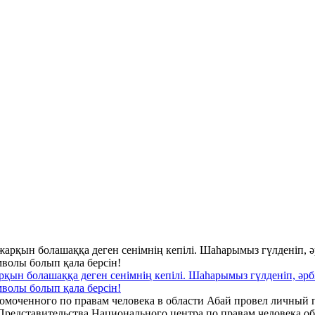
жарқын болашаққа деген сенімнің кепілі. Шаһарымыз гүлденіп, әр
имволы болып қала берсін!