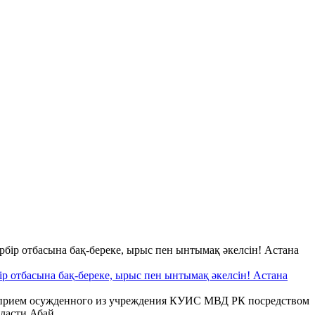
бір отбасына бақ-береке, ырыс пен ынтымақ әкелсін! Астана