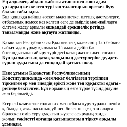
Ең алдымен, айқын жайтты атап өткен жөн: адам
ұрлаудың кез келген түрі заң талаптарын өрескел бұзу
болып табылады.
Бұл құқыққа қайшы әрекет мәдениетке, ұлттық дәстүрлерге,
отбасылық немесе кез келген өзге де өмірлік мән-жайларға
сілтеме жасау арқылы
ешқандай ерекшелік ретінде
танылмайды және ақтауға жатпайды.
Қазақстан Республикасы Қылмыстық кодексінің 125-бабына
сәйкес адам ұрлау қылмысы 15 жылға дейін бас
бостандығынан айыру түріндегі қатаң жазаға әкеп соғады.
Бұл қылмыстың қазақ халқының дәстүрлеріне де, әдет-
ғұрып құқығына да ешқандай қатысы жоқ.
Неке ұғымы Қазақстан Республикасының
Конституциясында «мемлекет белгілеген тәртіппен
тіркелген ер мен әйелдің ерікті және тең құқықты одағы»
ретінде бекітілген.
Бұл норманың өзге түрде түсіндірілуіне
жол берілмейді.
Егер екі кәмелетке толған азамат отбасы құру туралы шешім
қабылдап, ата-анасының үйінен бөлек шықса, заң оларға
бірлескен өмір сүру құқығын жүзеге асырудың заңды
жолын
уәкілетті органда қатынастарын тіркеу арқылы
ұсынады.