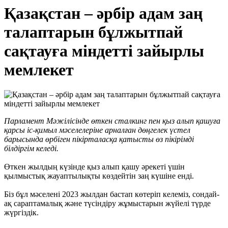
Қазақстан – әрбір адам заң
талаптарын бұлжытпай
сақтауға міндетті зайырлы
мемлекет
Парламент Мәжілісінде өткен сталкинг пен қыз алып қашуға
қарсы іс-қимыл мәселелеріне арналған дөңгелек үстел
барысында өрбіген пікірталасқа қатысты өз пікірімді
білдіргім келеді.
Өткен жылдың күзінде қыз алып қашу әрекеті үшін
қылмыстық жауаптылықты көздейтін заң күшіне енді.
Біз бұл мәселені 2023 жылдан бастап көтеріп келеміз, сондай-
ақ сараптамалық және түсіндіру жұмыстарын жүйелі түрде
жүргіздік.