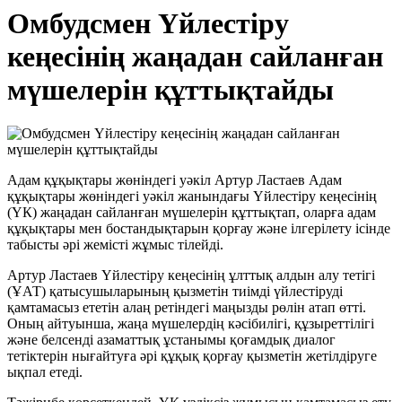
Омбудсмен Үйлестіру
кеңесінің жаңадан сайланған
мүшелерін құттықтайды
Адам құқықтары жөніндегі уәкіл Артур Ластаев Адам
құқықтары жөніндегі уәкіл жанындағы Үйлестіру кеңесінің
(ҮК) жаңадан сайланған мүшелерін құттықтап, оларға адам
құқықтары мен бостандықтарын қорғау және ілгерілету ісінде
табысты әрі жемісті жұмыс тілейді.
Артур Ластаев Үйлестіру кеңесінің ұлттық алдын алу тетігі
(ҰАТ) қатысушыларының қызметін тиімді үйлестіруді
қамтамасыз ететін алаң ретіндегі маңызды рөлін атап өтті.
Оның айтуынша, жаңа мүшелердің кәсібилігі, құзыреттілігі
және белсенді азаматтық ұстанымы қоғамдық диалог
тетіктерін нығайтуға әрі құқық қорғау қызметін жетілдіруге
ықпал етеді.