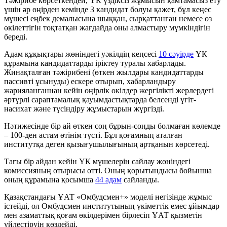
Тәжірибе көрсеткендей, ҮК үздіксіз жұмысын қамтамасыз ету
үшін әр өңірден кемінде 3 кандидат болуы қажет, бұл кеңес
мүшесі еңбек демалысына шыққан, сырқаттанған немесе өз
өкілеттігін тоқтатқан жағдайда оны алмастыру мүмкіндігін
береді.
Адам құқықтары жөніндегі уәкілдің кеңсесі
10 сәуірде
ҮК
құрамына кандидаттарды іріктеу туралы хабарлады.
Жинақталған тәжірибені (өткен жылдары кандидаттарды
пассивті ұсынуды) ескере отырып, хабарландыру
жарияланғаннан кейін өңірлік өкілдер жергілікті жерлердегі
әртүрлі сараптамалық қауымдастықтарда белсенді үгіт-
насихат және түсіндіру жұмыстарын жүргізді.
Нәтижесінде бір ай өткен соң бұрын-соңды болмаған көлемде
– 100-ден астам өтінім түсті. Бұл қоғамның аталған
институтқа деген қызығушылығының артқанын көрсетеді.
Тағы бір айдан кейін ҮК мүшелерін сайлау жөніндегі
комиссияның отырысы өтті. Оның қорытындысы бойынша
оның құрамына қосымша
44 адам
сайланды.
Қазақстандағы ҰАТ «Омбудсмен+» моделі негізінде жұмыс
істейді, ол Омбудсмен институтының үкіметтік емес ұйымдар
мен азаматтық қоғам өкілдерімен бірлесіп ҰАТ қызметін
үйлестіруін көздейді.