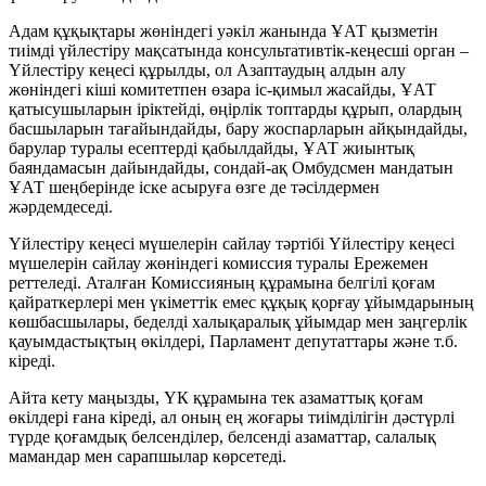
Адам құқықтары жөніндегі уәкіл жанында ҰАТ қызметін
тиімді үйлестіру мақсатында консультативтік-кеңесші орган –
Үйлестіру кеңесі құрылды, ол Азаптаудың алдын алу
жөніндегі кіші комитетпен өзара іс-қимыл жасайды, ҰАТ
қатысушыларын іріктейді, өңірлік топтарды құрып, олардың
басшыларын тағайындайды, бару жоспарларын айқындайды,
барулар туралы есептерді қабылдайды, ҰАТ жиынтық
баяндамасын дайындайды, сондай-ақ Омбудсмен мандатын
ҰАТ шеңберінде іске асыруға өзге де тәсілдермен
жәрдемдеседі.
Үйлестіру кеңесі мүшелерін сайлау тәртібі Үйлестіру кеңесі
мүшелерін сайлау жөніндегі комиссия туралы Ережемен
реттеледі. Аталған Комиссияның құрамына белгілі қоғам
қайраткерлері мен үкіметтік емес құқық қорғау ұйымдарының
көшбасшылары, беделді халықаралық ұйымдар мен заңгерлік
қауымдастықтың өкілдері, Парламент депутаттары және т.б.
кіреді.
Айта кету маңызды, ҮК құрамына тек азаматтық қоғам
өкілдері ғана кіреді, ал оның ең жоғары тиімділігін дәстүрлі
түрде қоғамдық белсенділер, белсенді азаматтар, салалық
мамандар мен сарапшылар көрсетеді.