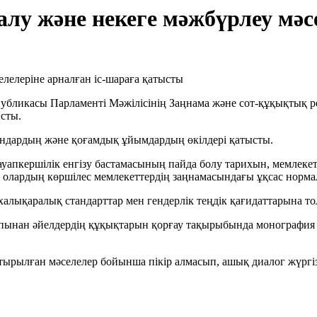
лу және некеге мәжбүрлеу мәс
публикасы Парламенті Мәжілісінің Заңнама және сот-құқықтық р
ысты.
гандардың және қоғамдық ұйымдардың өкілдері қатысты.
уапкершілік енгізу бастамасының пайда болу тарихын, мемлекетт
ақ олардың көршілес мемлекеттердің заңнамасындағы ұқсас нор
халықаралық стандарттар мен гендерлік теңдік қағидаттарына то
пынан әйелдердің құқықтарын қорғау тақырыбында монография ә
рылған мәселелер бойынша пікір алмасып, ашық диалог жүргіз