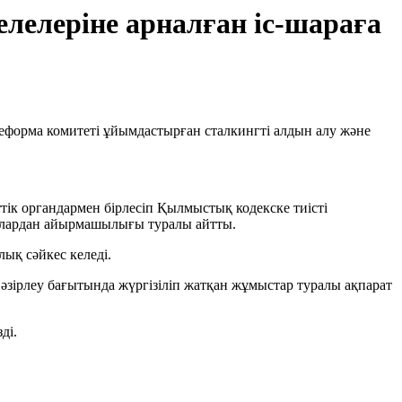
елелеріне арналған іс-шараға
еформа комитеті ұйымдастырған сталкингті алдын алу және
ік органдармен бірлесіп Қылмыстық кодекске тиісті
малардан айырмашылығы туралы айтты.
лық сәйкес келеді.
зірлеу бағытында жүргізіліп жатқан жұмыстар туралы ақпарат
ді.