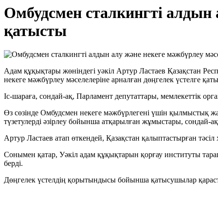
Омбудсмен сталкингті алдын а
қатысты
Адам құқықтары жөніндегі уәкіл Артур Ластаев Қазақстан Рес
некеге мәжбүрлеу мәселелеріне арналған дөңгелек үстелге қат
Іс-шараға, сондай-ақ, Парламент депутаттары, мемлекеттік ор
Өз сөзінде Омбудсмен некеге мәжбүрлегені үшін қылмыстық жа
түзетулерді әзірлеу бойынша атқарылған жұмыстары, сондай-
Артур Ластаев атап өткендей, Қазақстан қалыптастырған тәсіл 
Сонымен қатар, Уәкіл адам құқықтарын қорғау институты тара
берді.
Дөңгелек үстелдің қорытындысы бойынша қатысушылар қарасты