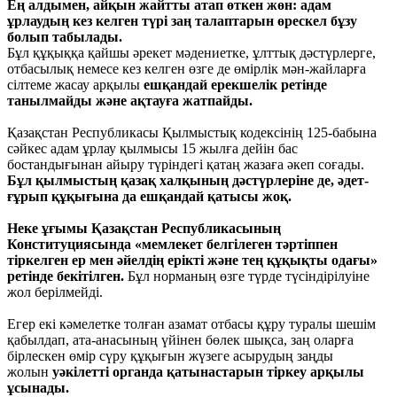
Ең алдымен, айқын жайтты атап өткен жөн: адам
ұрлаудың кез келген түрі заң талаптарын өрескел бұзу
болып табылады.
Бұл құқыққа қайшы әрекет мәдениетке, ұлттық дәстүрлерге,
отбасылық немесе кез келген өзге де өмірлік мән-жайларға
сілтеме жасау арқылы
ешқандай ерекшелік ретінде
танылмайды және ақтауға жатпайды.
Қазақстан Республикасы Қылмыстық кодексінің 125-бабына
сәйкес адам ұрлау қылмысы 15 жылға дейін бас
бостандығынан айыру түріндегі қатаң жазаға әкеп соғады.
Бұл қылмыстың қазақ халқының дәстүрлеріне де, әдет-
ғұрып құқығына да ешқандай қатысы жоқ.
Неке ұғымы Қазақстан Республикасының
Конституциясында «мемлекет белгілеген тәртіппен
тіркелген ер мен әйелдің ерікті және тең құқықты одағы»
ретінде бекітілген.
Бұл норманың өзге түрде түсіндірілуіне
жол берілмейді.
Егер екі кәмелетке толған азамат отбасы құру туралы шешім
қабылдап, ата-анасының үйінен бөлек шықса, заң оларға
бірлескен өмір сүру құқығын жүзеге асырудың заңды
жолын
уәкілетті органда қатынастарын тіркеу арқылы
ұсынады.