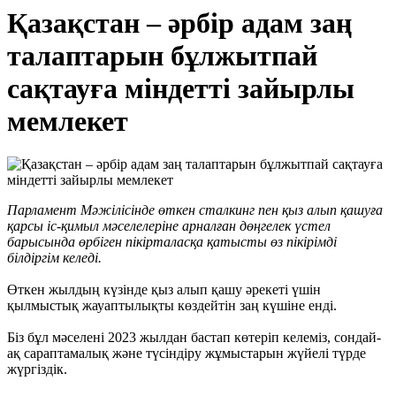
Қазақстан – әрбір адам заң
талаптарын бұлжытпай
сақтауға міндетті зайырлы
мемлекет
Парламент Мәжілісінде өткен сталкинг пен қыз алып қашуға
қарсы іс-қимыл мәселелеріне арналған дөңгелек үстел
барысында өрбіген пікірталасқа қатысты өз пікірімді
білдіргім келеді.
Өткен жылдың күзінде қыз алып қашу әрекеті үшін
қылмыстық жауаптылықты көздейтін заң күшіне енді.
Біз бұл мәселені 2023 жылдан бастап көтеріп келеміз, сондай-
ақ сараптамалық және түсіндіру жұмыстарын жүйелі түрде
жүргіздік.