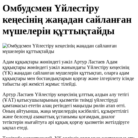
Омбудсмен Үйлестіру
кеңесінің жаңадан сайланған
мүшелерін құттықтайды
Адам құқықтары жөніндегі уәкіл Артур Ластаев Адам
құқықтары жөніндегі уәкіл жанындағы Үйлестіру кеңесінің
(ҮК) жаңадан сайланған мүшелерін құттықтап, оларға адам
құқықтары мен бостандықтарын қорғау және ілгерілету ісінде
табысты әрі жемісті жұмыс тілейді.
Артур Ластаев Үйлестіру кеңесінің ұлттық алдын алу тетігі
(ҰАТ) қатысушыларының қызметін тиімді үйлестіруді
қамтамасыз ететін алаң ретіндегі маңызды рөлін атап өтті.
Оның айтуынша, жаңа мүшелердің кәсібилігі, құзыреттілігі
және белсенді азаматтық ұстанымы қоғамдық диалог
тетіктерін нығайтуға әрі құқық қорғау қызметін жетілдіруге
ықпал етеді.