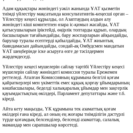
Адам құқықтары жөніндегі уәкіл жанында ҰАТ қызметін
тиімді үйлестіру мақсатында консультативтік-кеңесші орган –
Үйлестіру кеңесі құрылды, ол Азаптаудың алдын алу
жөніндегі кіші комитетпен өзара іс-қимыл жасайды, ҰАТ
қатысушыларын іріктейді, өңірлік топтарды құрып, олардың
басшыларын тағайындайды, бару жоспарларын айқындайды,
барулар туралы есептерді қабылдайды, ҰАТ жиынтық
баяндамасын дайындайды, сондай-ақ Омбудсмен мандатын
ҰАТ шеңберінде іске асыруға өзге де тәсілдермен
жәрдемдеседі.
Үйлестіру кеңесі мүшелерін сайлау тәртібі Үйлестіру кеңесі
мүшелерін сайлау жөніндегі комиссия туралы Ережемен
реттеледі. Аталған Комиссияның құрамына белгілі қоғам
қайраткерлері мен үкіметтік емес құқық қорғау ұйымдарының
көшбасшылары, беделді халықаралық ұйымдар мен заңгерлік
қауымдастықтың өкілдері, Парламент депутаттары және т.б.
кіреді.
Айта кету маңызды, ҮК құрамына тек азаматтық қоғам
өкілдері ғана кіреді, ал оның ең жоғары тиімділігін дәстүрлі
түрде қоғамдық белсенділер, белсенді азаматтар, салалық
мамандар мен сарапшылар көрсетеді.