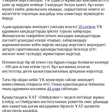
Тәжірибе көрсеткендей, ҮК үздіксіз жұмысын қамтамасыз ету
үшін әр өңірден кемінде 3 кандидат болуы қажет, бұл кеңес
мүшесі еңбек демалысына шыққан, сырқаттанған немесе өз
өкілеттігін тоқтатқан жағдайда оны алмастыру мүмкіндігін
береді.
Адам құқықтары жөніндегі уәкілдің кеңсесі
10 сәуірде
ҮК
құрамына кандидаттарды іріктеу туралы хабарлады.
Жинақталған тәжірибені (өткен жылдары кандидаттарды
пассивті ұсынуды) ескере отырып, хабарландыру
жарияланғаннан кейін өңірлік өкілдер жергілікті жерлердегі
әртүрлі сараптамалық қауымдастықтарда белсенді үгіт-
насихат және түсіндіру жұмыстарын жүргізді.
Нәтижесінде бір ай өткен соң бұрын-соңды болмаған көлемде
– 100-ден астам өтінім түсті. Бұл қоғамның аталған
институтқа деген қызығушылығының артқанын көрсетеді.
Тағы бір айдан кейін ҮК мүшелерін сайлау жөніндегі
комиссияның отырысы өтті. Оның қорытындысы бойынша
оның құрамына қосымша
44 адам
сайланды.
Қазақстандағы ҰАТ «Омбудсмен+» моделі негізінде жұмыс
істейді, ол Омбудсмен институтының үкіметтік емес ұйымдар
мен азаматтық қоғам өкілдерімен бірлесіп ҰАТ қызметін
үйлестіруін көздейді.