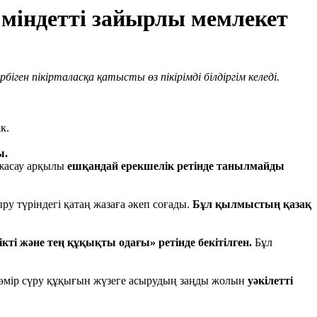
 міндетті зайырлы мемлекет
ген пікірталасқа қатысты өз пікірімді білдіргім келеді.
к.
ы.
 жасау арқылы
ешқандай ерекшелік ретінде танылмайды
у түріндегі қатаң жазаға әкеп соғады.
Бұл қылмыстың қазақ
ті және тең құқықты одағы» ретінде бекітілген.
Бұл
н өмір сүру құқығын жүзеге асырудың заңды жолын
уәкілетті