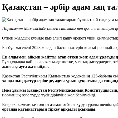
Қазақстан – әрбір адам заң 
Парламент Мәжілісінде өткен сталкинг пен қыз алып қашуға қарс
Өткен жылдың күзінде қыз алып қашу әрекеті үшін қылмыстық 
Біз бұл мәселені 2023 жылдан бастап көтеріп келеміз, сондай-а
Ең алдымен, айқын жайтты атап өткен жөн: адам ұрлаудың 
Бұл құқыққа қайшы әрекет мәдениетке, ұлттық дәстүрлерге, отб
және ақтауға жатпайды.
Қазақстан Республикасы Қылмыстық кодексінің 125-бабына сәй
халқының дәстүрлеріне де, әдет-ғұрып құқығына да ешқан
Неке ұғымы Қазақстан Республикасының Конституциясында «м
норманың өзге түрде түсіндірілуіне жол берілмейді.
Егер екі кәмелетке толған азамат отбасы құру туралы шешім қ
органда қатынастарын тіркеу арқылы ұсынады.