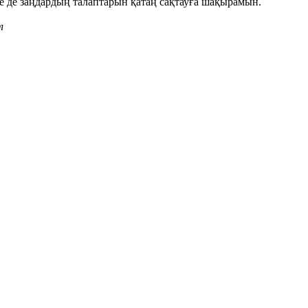
е де заңдардың талаптарын қатаң сақтауға шақырамын.
л