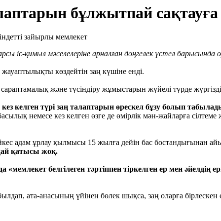
талаптарын бұлжытпай сақтауға
ы іс-қимыл мәселелеріне арналған дөңгелек үстел барысында өрбі
жауаптылықты көздейтін заң күшіне енді.
қ сараптамалық және түсіндіру жұмыстарын жүйелі түрде жүргізді
кез келген түрі заң талаптарын өрескел бұзу болып табылад
асылық немесе кез келген өзге де өмірлік мән-жайларға сілтеме
кес адам ұрлау қылмысы 15 жылға дейін бас бостандығынан айыр
дай қатысы жоқ.
емлекет белгілеген тәртіппен тіркелген ер мен әйелдің ерік
абылдап, ата-анасының үйінен бөлек шықса, заң оларға бірлеске