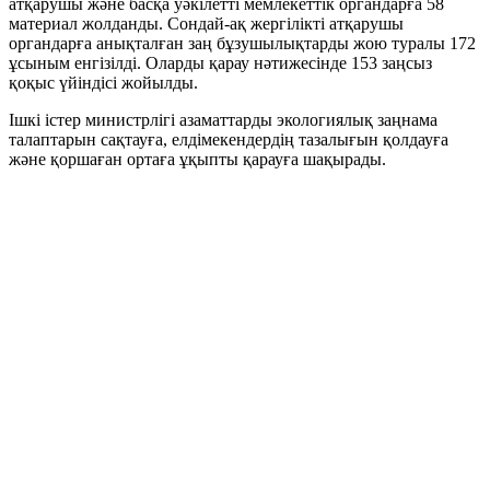
атқарушы және басқа уәкілетті мемлекеттік органдарға 58
материал жолданды. Сондай-ақ жергілікті атқарушы
органдарға анықталған заң бұзушылықтарды жою туралы 172
ұсыным енгізілді. Оларды қарау нәтижесінде 153 заңсыз
қоқыс үйіндісі жойылды.
Ішкі істер министрлігі азаматтарды экологиялық заңнама
талаптарын сақтауға, елдімекендердің тазалығын қолдауға
және қоршаған ортаға ұқыпты қарауға шақырады.