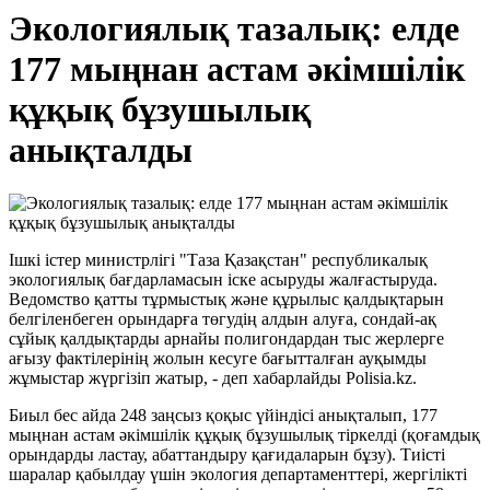
Экологиялық тазалық: елде
177 мыңнан астам әкімшілік
құқық бұзушылық
анықталды
Ішкі істер министрлігі "Таза Қазақстан" республикалық
экологиялық бағдарламасын іске асыруды жалғастыруда.
Ведомство қатты тұрмыстық және құрылыс қалдықтарын
белгіленбеген орындарға төгудің алдын алуға, сондай-ақ
сұйық қалдықтарды арнайы полигондардан тыс жерлерге
ағызу фактілерінің жолын кесуге бағытталған ауқымды
жұмыстар жүргізіп жатыр, - деп хабарлайды Polisia.kz.
Биыл бес айда 248 заңсыз қоқыс үйіндісі анықталып, 177
мыңнан астам әкімшілік құқық бұзушылық тіркелді (қоғамдық
орындарды ластау, абаттандыру қағидаларын бұзу). Тиісті
шаралар қабылдау үшін экология департаменттері, жергілікті