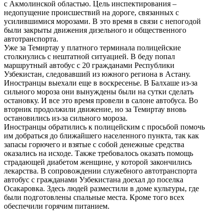
с Акмолинской областью. Цель инспектирования –
недопущение происшествий на дороге, связанных с
усилившимися морозами. В это время в связи с непогодой
были закрыты движения дизельного и общественного
автотранспорта.
Уже за Темиртау у платного терминала полицейские
столкнулись с нештатной ситуацией. В беду попал
маршрутный автобус с 20 гражданами Республики
Узбекистан, следовавший из южного региона в Астану.
Иностранцы выехали еще в воскресенье. В Балхаше из-за
сильного мороза они вынуждены были на сутки сделать
остановку. И все это время провели в салоне автобуса. Во
вторник продолжили движение, но за Темиртау вновь
остановились из-за сильного мороза.
Иностранцы обратились к полицейским с просьбой помочь
им добраться до ближайшего населенного пункта, так как
запасы горючего и взятые с собой денежные средства
оказались на исходе. Также требовалось оказать помощь
страдающей диабетом женщине, у которой закончились
лекарства. В сопровождении служебного автотранспорта
автобус с гражданами Узбекистана доехал до поселка
Осакаровка. Здесь людей разместили в доме культуры, где
были подготовлены спальные места. Кроме того всех
обеспечили горячим питанием.