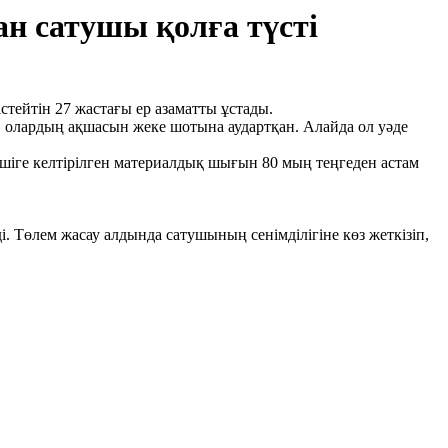
ған сатушы қолға түсті
тейтін 27 жастағы ер азаматты ұстады.
п, олардың ақшасын жеке шотына аудартқан. Алайда ол уәде
нушіге келтірілген материалдық шығын 80 мың теңгеден астам
. Төлем жасау алдында сатушының сенімділігіне көз жеткізіп,