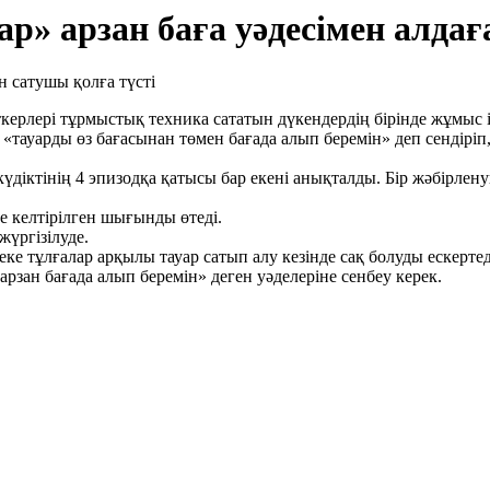
ар» арзан баға уәдесімен алда
рлері тұрмыстық техника сататын дүкендердің бірінде жұмыс іс
 «тауарды өз бағасынан төмен бағада алып беремін» деп сендірі
күдіктінің 4 эпизодқа қатысы бар екені анықталды. Бір жәбірле
не келтірілген шығынды өтеді.
жүргізілуде.
е тұлғалар арқылы тауар сатып алу кезінде сақ болуды ескертеді
рзан бағада алып беремін» деген уәделеріне сенбеу керек.