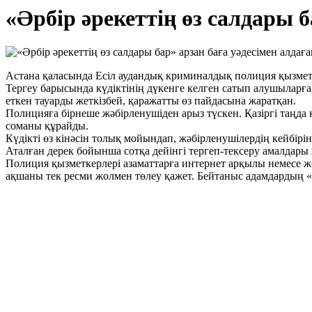
«Әрбір әрекеттің өз салдары б
Астана қаласында Есіл аудандық криминалдық полиция қызметке
Тергеу барысында күдіктінің дүкенге келген сатып алушыларға
еткен тауарды жеткізбей, қаражатты өз пайдасына жаратқан.
Полицияға бірнеше жәбірленушіден арыз түскен. Қазіргі таңда 
соманы құрайды.
Күдікті өз кінәсін толық мойындап, жәбірленушілердің кейбірі
Аталған дерек бойынша сотқа дейінгі тергеп-тексеру амалдары 
Полиция қызметкерлері азаматтарға интернет арқылы немесе жек
ақшаны тек ресми жолмен төлеу қажет. Бейтаныс адамдардың «а