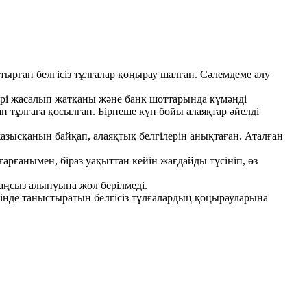
ырған белгісіз тұлғалар қоңырау шалған. Сәлемдеме алу
тері жасалып жатқаны және банк шоттарында күмәнді
н тұлғаға қосылған. Бірнеше күн бойы алаяқтар әйелді
жазысқанын байқап, алаяқтық белгілерін анықтаған. Аталған
рғанымен, біраз уақыттан кейін жағдайды түсініп, өз
заңсыз алынуына жол берілмеді.
етінде таныстыратын белгісіз тұлғалардың қоңырауларына