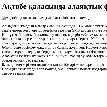
Ақтөбе қаласында алаяқтық ф
Ағымдағы жылдың мамыр айының басында 1962 жылы туған қала 
сылтауымен олар әйелді телефонға келген SMS-кодты айтуға кө
Көп ұзамай оған қайта қоңырау шалып, өздерін «eGov» қызмет
операциялар бар екені туралы жалған ақпарат берген. Кейін әң
адастырып, психологиялық қысым көрсетіп, «алаяқтықтың алдын
Әйел несие рәсімдеу мақсатында банкке жүгінген. Қызмет көрс
жағдай туралы дереу киберқылмысқа қарсы іс-қимыл бөлімшесі
Азаматша полицияға жеткізіліп, онымен түсіндіру жұмыстары ж
әрекеттерінен бас тартты.
Банк қызметкері мен полицияның кәсіби әрі жедел әрекеттерін
Полиция азаматтарды сақ болуға, SMS арқылы келген кодтарды 
сенбеуге шақырады.