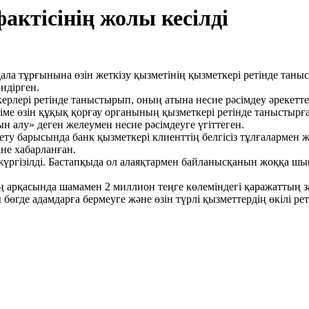
актісінің жолы кесілді
тұрғынына өзін жеткізу қызметінің қызметкері ретінде таныст
ндірген.
керлері ретінде таныстырып, оның атына несие рәсімдеу әрекет
гіме өзін құқық қорғау органының қызметкері ретінде таныстырға
 алу» деген желеумен несие рәсімдеуге үгіттеген.
ету барысында банк қызметкері клиенттің белгісіз тұлғалармен 
не хабарланған.
үргізілді. Бастапқыда ол алаяқтармен байланысқанын жоққа шыға
ің арқасында шамамен 2 миллион теңге көлеміндегі қаражаттың 
бөгде адамдарға бермеуге және өзін түрлі қызметтердің өкілі р