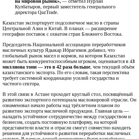
на мировой рынок»,
— отметил Нурлан
Кулбатыров, первый заместитель генерального
директора QazTrade.
Казахстан экспортирует подсолнечное масло в страны
Центральной Азии и Китай. В планах — расширение
географии поставок с охватом стран Ближнего Востока.
Председатель Национальной ассоциации переработчиков
масличных культур Ядыкар Ибрагимов добавил, что
глобальный рынок масел и кормов, на котором Казахстан
может быть конкурентоспособным игроком, оценивается в 4
3
миллиона тонн — это в 42 раза больше
, чем текущий объём
казахстанского экспорта. По его словам, такая перспектива
требует системной координации усилий государства и
частного сектора.
В этой связи в Астане проходит круглый стол, посвящённый
развитию экспортного потенциала масложировой отрасли. Он
ознаменовал начало работы над трёхлетним планом по
развитию экспорта масличной продукции. Главная цель —
наладить устойчивое сотрудничество между государством и
бизнесом, создать постоянную платформу, на которой
представители власти и отрасли смогут совместно находить
решения для устойчивого развития переработки масличных
культур. В рамках данной инициативы будет разработана