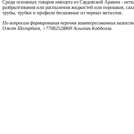
Среди основных товаров импорта из Саудовской Аравии
-
нетк
разбрызгивания или распыления жидкостей или порошков, сахар
трубы, трубки и профили бесшовные из черных металлов.
По вопросам формирования перечня заинтересованных казахст
Ожет Шегирбаев, +77082528869 Асылхан Кабдолла.