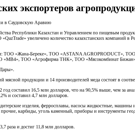
ских экспортеров агропродукц
яйства Республики Казахстан и Управлением по пищевым проду
 «QazTrade» увеличено количество казахстанских компаний в Р
ции: ТОО «Жана-Береке», ТОО «ASTANA AGROPRODUCT», ТОО «Ar
ТОО «MB4», ТОО «Агрофирма ТНК», ТОО «Мясокомбинат Бижан»,
 Дары».
тий мясной продукции и 14 производителей меда состоят в соот
 год составил 16,5 млн долларов, что на 90,5% выше, чем за ан
2% и составил 4,7 млн долларов.
дитерские изделия, ферросплавы, насосы жидкостные, машины и
в прочие, карбиды, уголь каменный, приборы и инструменты гео
,7 раза и достиг 11,8 млн долларов.