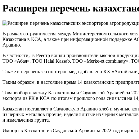
Расширен перечень казахстан
В рамках сотрудничества между Министерством сельского хоз
Казахстана в КСА, а также при информационной поддержке АО
Аравию.
В частности, в Реестр вошли производители мясной продук
ТОО «Абая», ТОО Halal Kassab, ТОО «Merke-et combinaty», 
Также в перечень экспортеров меда добавлено КХ «Алтайские
Таким образом, в настоящее время 14 казахстанских предприя
Товарооборот между Казахстаном и Саудовской Аравией за 2022
экспорта из РК в КСА по итогам прошлого года снизился на 14,
Казахстан поставляет в Саудовскую Аравию хлеб и мучные кон
из черных металлов прочие, изделия литые из черных металло
и измельчения грунта.
Импорт в Казахстан из Саудовской Аравии за 2022 год вырос в 3