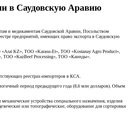
ии в Саудовскую Аравию
ктам и медикаментам Саудовской Аравии, Посольством
еестре предприятий, имеющих право экспорта в Саудовскую
ai KZ», ТОО «Karasu-Et», ТОО «Kostanay Agro Product»,
 ТОО «KazBeef Processing», ТОО «Каинды».
ветствующих реестрах-импортеров в КСА.
алогичный период предыдущего года (8,6 млн долларов). Объем
 механические устройства специального назначения, изделия
дезические или топографические, оборудование для сортировки