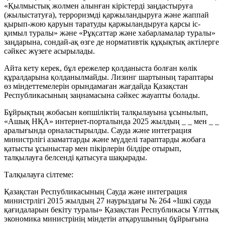
«Қылмыстық жолмен алынған кірістерді заңдастыруға
(жылыстатуға), терроризмді қаржыландыруға және жаппай
қырып-жою қаруын таратуды қаржыландыруға қарсы іс-
қимыл туралы» және «Рұқсаттар және хабарламалар туралы»
заңдарына, сондай-ақ өзге де нормативтік құқықтық актілерге
сәйкес жүзеге асырылады.
Айта кету керек, бұл ережелер қолданыста болған көлік
құралдарына қолданылмайды. Лизинг шартының тараптары
өз міндеттемелерін орындамаған жағдайда Қазақстан
Республикасының заңнамасына сәйкес жауапты болады.
Бұйрықтың жобасын көпшіліктің талқылауына ұсынылып,
«Ашық НҚА» интернет-порталында 2025 жылдың _ _ мен _ _
аралығында орналастырылды. Сауда және интеграция
министрлігі азаматтарды және мүдделі тараптарды жобаға
қатысты ұсыныстар мен пікірлерін білдіре отырып,
талқылауға белсенді қатысуға шақырады.
Талқылауға сілтеме:
Қазақстан Республикасының Сауда және интеграция
министрлігі 2015 жылдың 27 наурыздағы № 264 «Ішкі сауда
қағидаларын бекіту туралы» Қазақстан Республикасы Ұлттық
экономика министрінің міндетін атқарушының бұйрығына