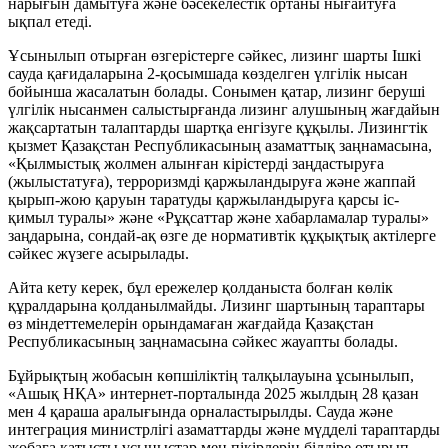
нарығын дамытуға және бәсекелестік ортаны нығайтуға
ықпал етеді.
Ұсынылып отырған өзгерістерге сәйкес, лизинг шарты Ішкі
сауда қағидаларына 2-қосымшада көзделген үлгілік нысан
бойынша жасалатын болады. Сонымен қатар, лизинг беруші
үлгілік нысанмен салыстырғанда лизинг алушының жағдайын
жақсартатын талаптарды шартқа енгізуге құқылы. Лизингтік
қызмет Қазақстан Республикасының азаматтық заңнамасына,
«Қылмыстық жолмен алынған кірістерді заңдастыруға
(жылыстатуға), терроризмді қаржыландыруға және жаппай
қырып-жою қаруын таратуды қаржыландыруға қарсы іс-
қимыл туралы» және «Рұқсаттар және хабарламалар туралы»
заңдарына, сондай-ақ өзге де нормативтік құқықтық актілерге
сәйкес жүзеге асырылады.
Айта кету керек, бұл ережелер қолданыста болған көлік
құралдарына қолданылмайды. Лизинг шартының тараптары
өз міндеттемелерін орындамаған жағдайда Қазақстан
Республикасының заңнамасына сәйкес жауапты болады.
Бұйрықтың жобасын көпшіліктің талқылауына ұсынылып,
«Ашық НҚА» интернет-порталында 2025 жылдың 28 қазан
мен 4 қараша аралығында орналастырылды. Сауда және
интеграция министрлігі азаматтарды және мүдделі тараптарды
жобаға қатысты ұсыныстар мен пікірлерін білдіре отырып,