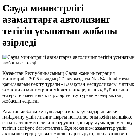
Сауда министрлігі
азаматтарға автолизинг
тетігін ұсынатын жобаны
әзірледі
Қазақстан Республикасының Сауда және интеграция
министрлігі 2015 жылдың 27 наурыздағы № 264 «Ішкі сауда
қағидаларын бекіту туралы» Қазақстан Республикасы Ұлттық
экономика министрінің міндетін атқарушының бұйрығына
өзгерістер мен толықтырулар енгізу туралы» бұйрықтың
жобасын әзірледі.
Аталған жоба жеке тұлғаларға көлік құралдарын жеке
пайдалану үшін лизинг шарты негізінде, оны кейін меншікке
сатып алу немесе лизинг берушіге қайтару мүмкіндігімен алу
тетігін енгізуге бағытталған. Бұл механизм азаматтар үшін
автокөліктердің қолжетімділігін арттыруға, ішкі автолизинг