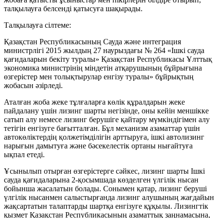
талқылауға белсенді қатысуға шақырады.
Талқылауға сілтеме:
Қазақстан Республикасының Сауда және интеграция
министрлігі 2015 жылдың 27 наурыздағы № 264 «Ішкі сауда
қағидаларын бекіту туралы» Қазақстан Республикасы Ұлттық
экономика министрінің міндетін атқарушының бұйрығына
өзгерістер мен толықтырулар енгізу туралы» бұйрықтың
жобасын әзірледі.
Аталған жоба жеке тұлғаларға көлік құралдарын жеке
пайдалану үшін лизинг шарты негізінде, оны кейін меншікке
сатып алу немесе лизинг берушіге қайтару мүмкіндігімен алу
тетігін енгізуге бағытталған. Бұл механизм азаматтар үшін
автокөліктердің қолжетімділігін арттыруға, ішкі автолизинг
нарығын дамытуға және бәсекелестік ортаны нығайтуға
ықпал етеді.
Ұсынылып отырған өзгерістерге сәйкес, лизинг шарты Ішкі
сауда қағидаларына 2-қосымшада көзделген үлгілік нысан
бойынша жасалатын болады. Сонымен қатар, лизинг беруші
үлгілік нысанмен салыстырғанда лизинг алушының жағдайын
жақсартатын талаптарды шартқа енгізуге құқылы. Лизингтік
қызмет Қазақстан Республикасының азаматтық заңнамасына,