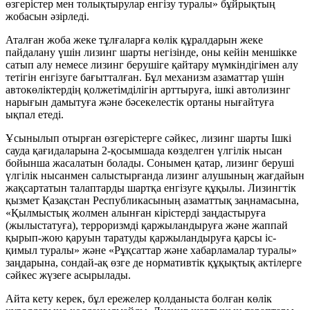
өзгерістер мен толықтырулар енгізу туралы» бұйрықтың
жобасын әзірледі.
Аталған жоба жеке тұлғаларға көлік құралдарын жеке
пайдалану үшін лизинг шарты негізінде, оны кейін меншікке
сатып алу немесе лизинг берушіге қайтару мүмкіндігімен алу
тетігін енгізуге бағытталған. Бұл механизм азаматтар үшін
автокөліктердің қолжетімділігін арттыруға, ішкі автолизинг
нарығын дамытуға және бәсекелестік ортаны нығайтуға
ықпал етеді.
Ұсынылып отырған өзгерістерге сәйкес, лизинг шарты Ішкі
сауда қағидаларына 2-қосымшада көзделген үлгілік нысан
бойынша жасалатын болады. Сонымен қатар, лизинг беруші
үлгілік нысанмен салыстырғанда лизинг алушының жағдайын
жақсартатын талаптарды шартқа енгізуге құқылы. Лизингтік
қызмет Қазақстан Республикасының азаматтық заңнамасына,
«Қылмыстық жолмен алынған кірістерді заңдастыруға
(жылыстатуға), терроризмді қаржыландыруға және жаппай
қырып-жою қаруын таратуды қаржыландыруға қарсы іс-
қимыл туралы» және «Рұқсаттар және хабарламалар туралы»
заңдарына, сондай-ақ өзге де нормативтік құқықтық актілерге
сәйкес жүзеге асырылады.
Айта кету керек, бұл ережелер қолданыста болған көлік