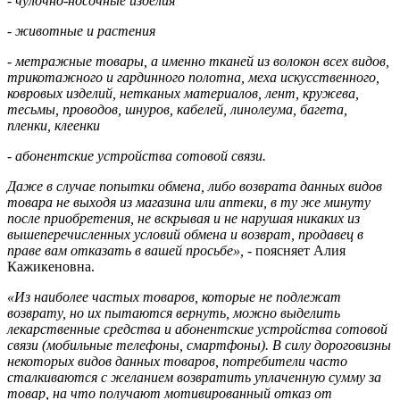
- чулочно-носочные изделия
- животные и растения
- метражные товары, а именно тканей из волокон всех видов,
трикотажного и гардинного полотна, меха искусственного,
ковровых изделий, нетканых материалов, лент, кружева,
тесьмы, проводов, шнуров, кабелей, линолеума, багета,
пленки, клеенки
- абонентские устройства сотовой связи.
Даже в случае попытки обмена, либо возврата данных видов
товара не выходя из магазина или аптеки, в ту же минуту
после приобретения, не вскрывая и не нарушая никаких из
вышеперечисленных условий обмена и возврат, продавец в
праве вам отказать в вашей просьбе»,
- поясняет Алия
Кажикеновна.
«Из наиболее частых товаров, которые не подлежат
возврату, но их пытаются вернуть, можно выделить
лекарственные средства и абонентские устройства сотовой
связи (мобильные телефоны, смартфоны). В силу дороговизны
некоторых видов данных товаров, потребители часто
сталкиваются с желанием возвратить уплаченную сумму за
товар, на что получают мотивированный отказ от