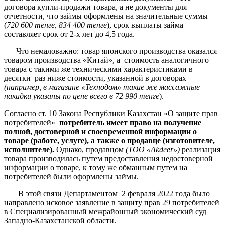
договора купли-продажи товара, а не документы для
отчетности, что займы оформлены на значительные суммы
(
720 600 тенге, 834 400 тенге
), срок выплаты займа
составляет срок от 2-х лет до 4,5 года.
Что немаловажно: товар японского производства оказался
товаром производства «Китай», а стоимость аналогичного
товара с такими же техническими характеристиками в
десятки раз ниже стоимости, указанной в договорах
(например, в магазине «Технодом» такие же массажные
накидки указаны по цене всего в 72 990 тенге
).
Согласно ст. 10 Закона Республики Казахстан «О защите прав
потребителей»
потребитель имеет право на получение
полной, достоверной и своевременной информации о
товаре (работе, услуге), а также о продавце (изготовителе,
исполнителе).
Однако, продавцом
(ТОО «
Akdeer
»)
реализация
товара производилась путем предоставления недостоверной
информации о товаре, к тому же обманным путем на
потребителей были оформлены займы.
В этой связи Департаментом 2 февраля 2022 года было
направлено исковое заявление в защиту прав 29 потребителей
в Специализированный межрайонный экономический суд
Западно-Казахстанской области.