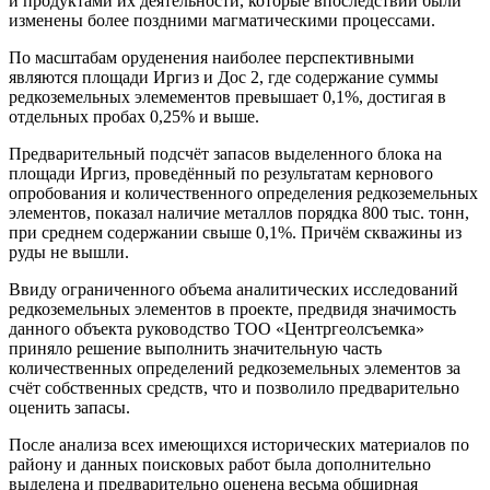
и продуктами их деятельности, которые впоследствии были
изменены более поздними магматическими процессами.
По масштабам оруденения наиболее перспективными
являются площади Иргиз и Дос 2, где содержание суммы
редкоземельных элемементов превышает 0,1%, достигая в
отдельных пробах 0,25% и выше.
Предварительный подсчёт запасов выделенного блока на
площади Иргиз, проведённый по результатам кернового
опробования и количественного определения редкоземельных
элементов, показал наличие металлов порядка 800 тыс. тонн,
при среднем содержании свыше 0,1%. Причём скважины из
руды не вышли.
Ввиду ограниченного объема аналитических исследований
редкоземельных элементов в проекте, предвидя значимость
данного объекта руководство ТОО «Центргеолсъемка»
приняло решение выполнить значительную часть
количественных определений редкоземельных элементов за
счёт собственных средств, что и позволило предварительно
оценить запасы.
После анализа всех имеющихся исторических материалов по
району и данных поисковых работ была дополнительно
выделена и предварительно оценена весьма обширная