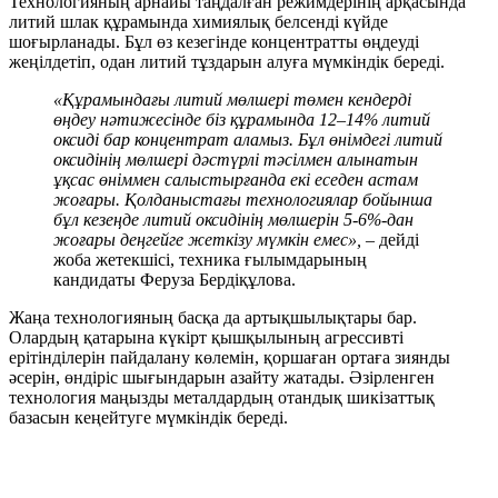
Технологияның арнайы таңдалған режимдерінің арқасында
литий шлак құрамында химиялық белсенді күйде
шоғырланады. Бұл өз кезегінде концентратты өңдеуді
жеңілдетіп, одан литий тұздарын алуға мүмкіндік береді.
«Құрамындағы литий мөлшері төмен кендерді
өңдеу нәтижесінде біз құрамында 12–14% литий
оксиді бар концентрат аламыз. Бұл өнімдегі литий
оксидінің мөлшері дәстүрлі тәсілмен алынатын
ұқсас өніммен салыстырғанда екі еседен астам
жоғары. Қолданыстағы технологиялар бойынша
бұл кезеңде литий оксидінің мөлшерін 5-6%-дан
жоғары деңгейге жеткізу мүмкін емес»,
– дейді
жоба жетекшісі, техника ғылымдарының
кандидаты Феруза Бердіқұлова.
Жаңа технологияның басқа да артықшылықтары бар.
Олардың қатарына күкірт қышқылының агрессивті
ерітінділерін пайдалану көлемін, қоршаған ортаға зиянды
әсерін, өндіріс шығындарын азайту жатады. Әзірленген
технология маңызды металдардың отандық шикізаттық
базасын кеңейтуге мүмкіндік береді.