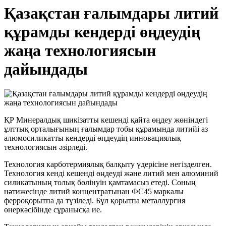
Қазақстан ғалымдары литий
құрамды кендерді өңдеудің
жаңа технологиясын
дайындады
ҚР Минералдық шикізатты кешенді қайта өңдеу жөніндегі
ұлттық орталығының ғалымдар тобы құрамында литийі аз
алюмосиликатты кендерді өңдеудің инновациялық
технологиясын әзірледі.
Технология карботермиялық балқыту үдерісіне негізделген.
Технология кенді кешенді өңдеуді және литий мен алюминий
силикатының толық бөлінуін қамтамасыз етеді. Соның
нәтижесінде литий концентратынан ФС45 маркалы
ферроқорытпа да түзіледі. Бұл қорытпа металлургия
өнеркәсібінде сұранысқа ие.