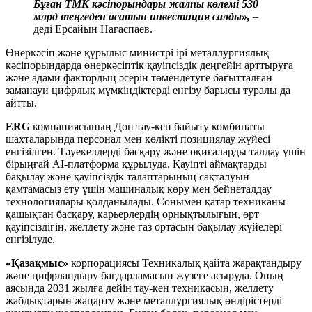
Бұған ТМК кәсіпорындары жалпы көлемі 530
млрд теңгеден асатын инвестиция салды»,
–
деді Ерсайын Нағаспаев.
Өнеркәсіп және құрылыс министрі ірі металлургиялық
кәсіпорындарда өнеркәсіптік қауіпсіздік деңгейін арттыруға
және адами фактордың әсерін төмендетуге бағытталған
заманауи цифрлық мүмкіндіктерді енгізу барысы туралы да
айтты.
ERG
компаниясының Дон тау-кен байыту комбинаты
шахталарында персонал мен көлікті позициялау жүйесі
енгізілген. Тәуекелдерді басқару және оқиғаларды талдау үшін
бірыңғай AI-платформа құрылуда. Қауіпті аймақтарды
бақылау және қауіпсіздік талаптарының сақталуын
қамтамасыз ету үшін машиналық көру мен бейнеталдау
технологиялары қолданылады. Сонымен қатар техниканы
қашықтан басқару, карьерлердің орнықтылығын, өрт
қауіпсіздігін, желдету және газ ортасын бақылау жүйелері
енгізілуде.
«Қазақмыс»
корпорациясы Техникалық қайта жарақтандыру
және цифрландыру бағдарламасын жүзеге асыруда. Оның
аясында 2031 жылға дейін тау-кен техникасын, желдету
жабдықтарын жаңарту және металлургиялық өндірістерді