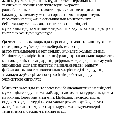
жаңғырту жоспарланған. Бұдан бөлек, персонал мен
техниканы позициялау жүйелерін, жерасты
радиобайланысын, автоматтандырылған медициналық
бақылауды, желдету мен газ ортасын мониторингтеуді,
геомеханикалық және сейсмикалық мониторингті,
бейнеталдау мен жасанды интеллект негізіндегі
мүмкіндіктерді қамтитын өнеркәсіптік қауіпсіздіктің бірыңғай
цифрлық контуры құрылуда.
Qarmet
кәсіпорындарында персоналды мониторингтеу және
позициялау жүйелері, конвейерлік көліктің
автоматтандырылған өрт сөндіру жүйелері жұмыс істейді.
Кеніштерде өндірістік цикл цифрландырылған және карьерлер
мен өндірістік нысандардың цифрлық модельдерін жасау үшін
ұшқышсыз ұшу аппараттары пайдаланылады. Байыту
фабрикаларында технологиялық үдерістерді басқарудың
заманауи жүйелері мен өнеркәсіптік роботтандыру
элементтері енгізілуде.
Министр жасанды интеллект пен бейнеаналитика негізіндегі
мүмкіндіктер қауіпті жағдайларды автоматты түрде анықтауға
мүмкіндік беретінін атап өтті. Цифрлық технологиялар
өндірістік үдерістерді нақты уақыт режимінде бақылауға
жағдай жасап, тиімділікті арттыруға және тәуекелдерді
тыңғылықты басқаруға ықпал етеді.