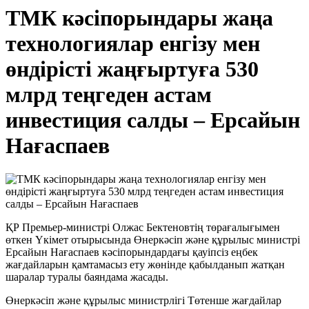
ТМК кәсіпорындары жаңа
технологиялар енгізу мен
өндірісті жаңғыртуға 530
млрд теңгеден астам
инвестиция салды – Ерсайын
Нағаспаев
ҚР Премьер-министрі Олжас Бектеновтің төрағалығымен
өткен Үкімет отырысында Өнеркәсіп және құрылыс министрі
Ерсайын Нағаспаев кәсіпорындардағы қауіпсіз еңбек
жағдайларын қамтамасыз ету жөнінде қабылданып жатқан
шаралар туралы баяндама жасады.
Өнеркәсіп және құрылыс министрлігі Төтенше жағдайлар