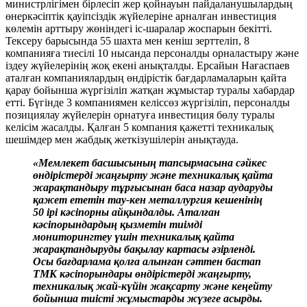
министрлігімен бірлесіп жер қойнауын пайдаланушылардың
өнеркәсіптік қауіпсіздік жүйелеріне арналған инвестиция
көлемін арттыру жөніндегі іс-шаралар жоспарын бекітті.
Тексеру барысында 55 шахта мен кеніш зерттеліп, 8
компанияға тиесілі 10 нысанда персоналды орналастыру және
іздеу жүйелерінің жоқ екені анықталды. Ерсайын Нағаспаев
аталған компаниялардың өндірістік бағдарламаларын қайта
қарау бойынша жүргізіліп жатқан жұмыстар туралы хабардар
етті. Бүгінде 3 компаниямен келіссөз жүргізіліп, персоналды
позициялау жүйелерін орнатуға инвестиция бөлу туралы
келісім жасалды. Қалған 5 компания қажетті техникалық
шешімдер мен жабдық жеткізушілерін анықтауда.
«Мемлекет басшысының тапсырмасына сәйкес
өндірістерді жаңғырту және техникалық қайта
жарақтандыру тұрғысынан баса назар аударуды
қажет ететін тау-кен металлургия кешенінің
50 ірі кәсіпорны айқындалды. Аталған
кәсіпорындардың қызметін тиімді
мониторингтеу үшін техникалық қайта
жарақтандыруды бақылау картасы әзірленді.
Осы бағдарлама қолға алынған сәттен бастап
ТМК кәсіпорындары өндірістерді жаңғырту,
техникалық жай-күйін жақсарту және кеңейту
бойынша тиісті жұмыстарды жүзеге асырды.