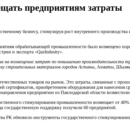
ещать предприятиям затраты
ственному бизнесу, стимулируя рост внутреннего производства
приятиям обрабатывающей промышленности было возмещено поряд
трии и экспорта «QazIndustry».
лена на возмещение затрат по повышению производительности т
тву строительных материалов городов Астаны, Алматы, Шымке
отечественных товаров на рынок. Это затраты, связанные с пр
й сертификатов, приобретением оборудования для нанесения с
 направления предприятию из Павлодарской области возместили р
арственного стимулирования промышленности возмещает от 40% д
гда государственную поддержку получили 60 предприятий.
ва РК обновило инструменты государственного стимулировани