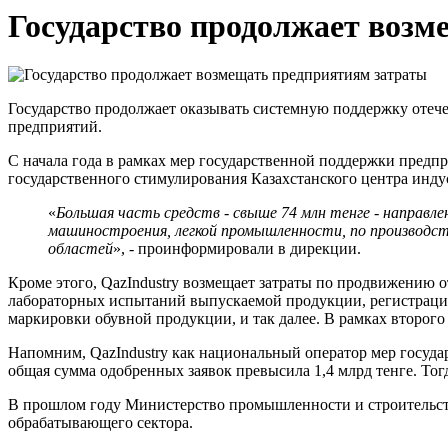
Государство продолжает возм
Государство продолжает оказывать системную поддержку отече
предприятий.
С начала года в рамках мер государственной поддержки пред
государственного стимулирования Казахстанского центра индус
«
Большая часть средств - свыше 74 млн тенге - направ
машиностроения, легкой промышленности, по производс
областей
», - проинформировали в дирекции.
Кроме этого, QazIndustry возмещает затраты по продвижению 
лабораторных испытаний выпускаемой продукции, регистрацие
маркировки обувной продукции, и так далее. В рамках второго
Напомним, QazIndustry как национальный оператор мер госуд
общая сумма одобренных заявок превысила 1,4 млрд тенге. То
В прошлом году Министерство промышленности и строительст
обрабатывающего сектора.