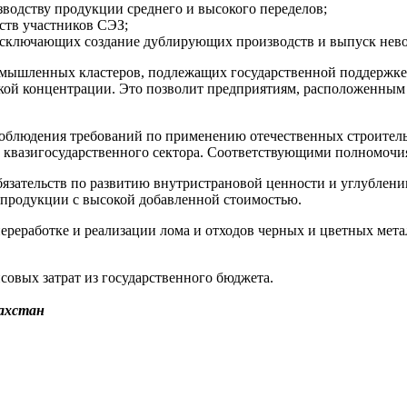
водству продукции среднего и высокого переделов;
ств участников СЭЗ;
 исключающих создание дублирующих производств и выпуск нев
омышленных кластеров, подлежащих государственной поддержке.
ой концентрации. Это позволит предприятиям, расположенным в
соблюдения требований по применению отечественных строитель
 квазигосударственного сектора. Соответствующими полномочия
бязательств по развитию внутристрановой ценности и углублен
 продукции с высокой добавленной стоимостью.
переработке и реализации лома и отходов черных и цветных мет
совых затрат из государственного бюджета.
ахстан