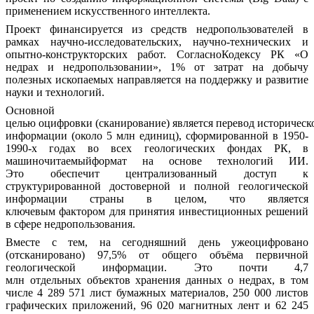
применением искусственного интеллекта.
Проект финансируется из
средств
недропользователей
в
рамках научно-исследовательских, научно-технических и
опытно-конструкторских работ.
СогласноКодексу РК
«О
недрах и недропользовании»,
1%
от
затрат на добычу
полезных ископаемых направляется на поддержку и развитие
науки и технологий.
Основной
целью
оцифровки
(сканирование)
является
перевод
историческ
информации
(около 5 млн единиц), сформированной
в
1950-
1990-х годах
во
всех геологических фондах
РК,
в
машиночитаемыйформат на основе технологий ИИ.
Это
обеспечит централизованный доступ к
структурированной
достоверной и полной
геологической
информации
страны
в целом, что является
ключевым
фактором
для принятия инвестиционных решений
в сфере недропользования.
Вместе с тем, на сегодняшний день
ужеоцифровано
(отсканировано)
97,5% от общего объёма
первичной
геологической информации.
Это почти 4,7
млн
отдельных
объектов хранения данных о недрах,
в том
числе 4 289 571 лист бумажных материалов, 250 000 листов
графических приложений, 96 020 магнитных лент и 62 245