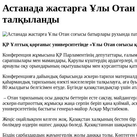
Астанада жастарға Ұлы Отан
талқыланды
ҚР Ұлттық қорғаныс университетінде «Ұлы Отан соғысы 
Конференция жұмысына ҚР Парламентінің депутаттары, ғалымда
сарапшылары мен мамандары, Қарулы күштердің ардагерлері, 
арнаулы оқу орындарының оқытушылары мен курсанттары қат
Конференцияға дайындық барысында әскери-тарихи материалда
қаһармандық тарихының өзекті мәселелерін талқылауға, аға бу
80 жылдығы белгісімен өтуде. Бүгінде қазақстандықтар үшін ата
– Отан тарихының осы даңқты беттерін есте сақтау, майдангер
әскери-патриоттық жұмысқа жаңа серпін беріп қана қоймай, әс
университетінің бастығы генерал-майор Асқар Мұстабеков.
Жеңіс оңайлықпен келген жоқ. Қазақстан халқының бестен бір
бөлімдер өздерін өшпес даңққа бөледі. Қазақстаннан шақырылғ
Біздің сарбаздардың жауынгерлік жолы даңққа толы. Көптеген б