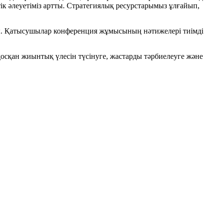
к әлеуетіміз артты. Стратегиялық ресурстарымыз ұлғайып,
ды. Қатысушылар конференция жұмысының нәтижелері тиімді
сқан жиынтық үлесін түсінуге, жастарды тәрбиелеуге және