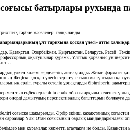
 соғысы батырлары рухында па
қаһармандарының ұлт тарихына қосқан үлесі» атты халықа
р, Қазақстан, Әзербайжан, Қырғызстан, Беларусь, Ресей, Тәжік
профессорлық-оқытушылар құрамы, Ұлттық қорғаныс университе
ысты.
рдың үлкен көлемі зерделеніп, жинақталды. Жиын форматы қат
ынның Жеңіске қосқан үлесін зерттеуге ғылыми тұрғыдан қарауғ
ларының ерлігі туралы естелік ұрпақтарды біріктіретін адамгерш
лер мен тыл еңбеккерлерінің ерлік образы арқылы келешек ұрпа
кери өнерді дамытудың перспективалық бағыттарын болжауға да 
 бөлігі соғысқа шақырылды. Әрбір екінші қазақстандық соғыста
ан сарбаздар Ұлы Отан соғысының барлық майдандарындағы опера
өлімдер мен құрамалар құрметті атауларға ие болды. Қазақстан 