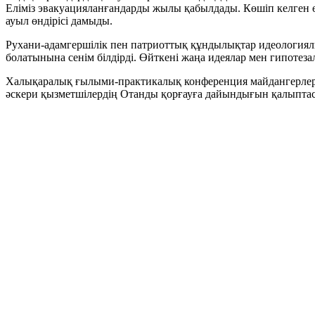
Еліміз эвакуацияланғандарды жылы қабылдады. Көшіп келген ө
ауыл өндірісі дамыды.
Рухани-адамгершілік пен патриоттық құндылықтар идеологиял
болатынына сенім білдірді. Өйткені жаңа идеялар мен гипотеза
Халықаралық ғылыми-практикалық конференция майдангерлер м
әскери қызметшілердің Отанды қорғауға дайындығын қалыптас