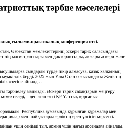
триоттық тәрбие мәселелері
ралық ғылыми-практикалық конференция өтті.
стан, Өзбекстан мемлекеттерінің әскери тарих саласындағы
тінің магистранттары мен докторанттары, жоғары әскери және
ысушыларға сындарлы түрде пікір алмасуға, қазақ халқының
а мүмкіндік берді. 2025 жыл Ұлы Отан соғысындағы Жеңістің
ілік өзегіне айналды.
қты тәрбиелеу маңызды. Әскери тарих сабақтарын меңгеру
көмектеседі, – деп атап өтті ҚР Ұлттық қорғаныс
н оралмады. Республика аумағында құрылған құрамалар мен
циялар мен шайқастарда ерліктің ерен үлгісін көрсетті.
майдан үшін сенімді тыл, армия үшін нағыз арсеналға айналды.