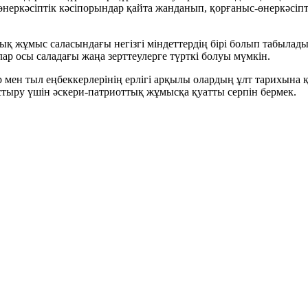
неркәсіптік кәсіпорындар қайта жанданып, қорғаныс-өнеркәсіпті
ық жұмыс саласындағы негізгі міндеттердің бірі болып табыла
лар осы саладағы жаңа зерттеулерге түрткі болуы мүмкін.
ен тыл еңбеккерлерінің ерлігі арқылы олардың ұлт тарихына қо
тыру үшін әскери-патриоттық жұмысқа қуатты серпін бермек.