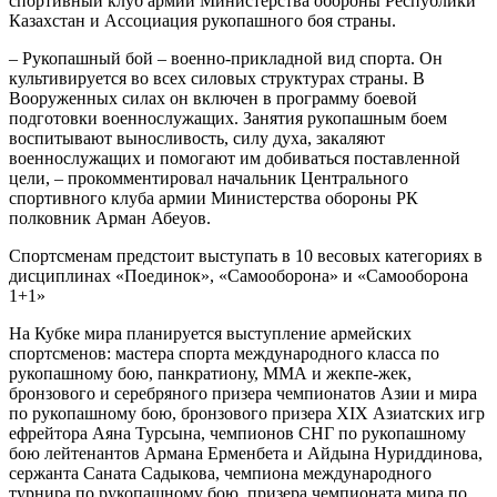
спортивный клуб армии Министерства обороны Республики
Казахстан и Ассоциация рукопашного боя страны.
– Рукопашный бой – военно-прикладной вид спорта. Он
культивируется во всех силовых структурах страны. В
Вооруженных силах он включен в программу боевой
подготовки военнослужащих. Занятия рукопашным боем
воспитывают выносливость, силу духа, закаляют
военнослужащих и помогают им добиваться поставленной
цели, – прокомментировал начальник Центрального
спортивного клуба армии Министерства обороны РК
полковник Арман Абеуов.
Спортсменам предстоит выступать в 10 весовых категориях в
дисциплинах «Поединок», «Самооборона» и «Самооборона
1+1»
На Кубке мира планируется выступление армейских
спортсменов: мастера спорта международного класса по
рукопашному бою, панкратиону, ММА и жекпе-жек,
бронзового и серебряного призера чемпионатов Азии и мира
по рукопашному бою, бронзового призера ХІХ Азиатских игр
ефрейтора Аяна Турсына, чемпионов СНГ по рукопашному
бою лейтенантов Армана Ерменбета и Айдына Нуриддинова,
сержанта Саната Садыкова, чемпиона международного
турнира по рукопашному бою, призера чемпионата мира по