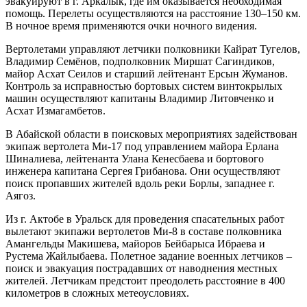
эвакуируют в г. Аркалык, где им оказывается необходимая
помощь. Перелеты осуществляются на расстояние 130–150 км.
В ночное время применяются очки ночного видения.
Вертолетами управляют летчики полковники Кайрат Тугелов,
Владимир Семёнов, подполковник Миршат Сагиндиков,
майор Асхат Сеилов и старший лейтенант Ерсын Жуманов.
Контроль за исправностью бортовых систем винтокрылых
машин осуществляют капитаны Владимир Литовченко и
Асхат Измагамбетов.
В Абайской области в поисковых мероприятиях задействован
экипаж вертолета Ми-17 под управлением майора Ерлана
Шиналиева, лейтенанта Улана Кенесбаева и бортового
инженера капитана Сергея Грибанова. Они осуществляют
поиск пропавших жителей вдоль реки Борлы, западнее г.
Аягоз.
Из г. Актобе в Уральск для проведения спасательных работ
вылетают экипажи вертолетов Ми-8 в составе полковника
Амангельды Макишева, майоров Бейбарыса Ибраева и
Рустема Жайлыбаева. Полетное задание военных летчиков –
поиск и эвакуация пострадавших от наводнения местных
жителей. Летчикам предстоит преодолеть расстояние в 400
километров в сложных метеоусловиях.