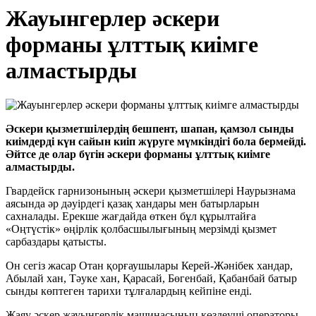
Жауынгерлер әскери
форманы ұлттық киімге
алмастырды
Әскери қызметшілердің бешпент, шапан, қамзол сынды
киімдерді күн сайын киіп жүруге мүмкіндігі бола бермейді.
Әйтсе де олар бүгін әскери форманы ұлттық киімге
алмастырды.
Гвардейск гарнизонының әскери қызметшілері Наурызнама
аясында әр дәуірдегі қазақ хандары мен батырларын
сахналады. Ерекше жағдайда өткен бұл құрылтайға
«Оңтүстік» өңірлік қолбасшылығының мерзімді қызмет
сарбаздары қатысты.
Он сегіз жасар Отан қорғаушылары Керей-Жәнібек хандар,
Абылай хан, Тәуке хан, Қарасай, Бөгенбай, Қабанбай батыр
сынды көптеген тарихи тұлғалардың кейпіне енді.
Жаяу әскер жауынгерлік машинасының көздеуші операторы