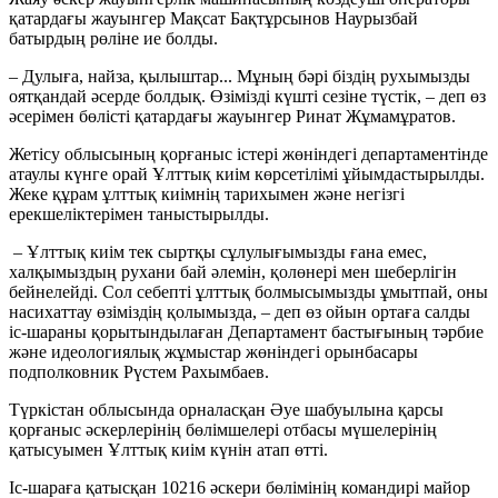
қатардағы жауынгер Мақсат Бақтұрсынов Наурызбай
батырдың рөліне ие болды.
– Дулыға, найза, қылыштар... Мұның бәрі біздің рухымызды
оятқандай әсерде болдық. Өзімізді күшті сезіне түстік, – деп өз
әсерімен бөлісті қатардағы жауынгер Ринат Жұмамұратов.
Жетісу облысының қорғаныс істері жөніндегі департаментінде
атаулы күнге орай Ұлттық киім көрсетілімі ұйымдастырылды.
Жеке құрам ұлттық киімнің тарихымен және негізгі
ерекшеліктерімен таныстырылды.
– Ұлттық киім тек сыртқы сұлулығымызды ғана емес,
халқымыздың рухани бай әлемін, қолөнері мен шеберлігін
бейнелейді. Сол себепті ұлттық болмысымызды ұмытпай, оны
насихаттау өзіміздің қолымызда, – деп өз ойын ортаға салды
іс-шараны қорытындылаған Департамент бастығының тәрбие
және идеологиялық жұмыстар жөніндегі орынбасары
подполковник Рүстем Рахымбаев.
Түркістан облысында орналасқан Әуе шабуылына қарсы
қорғаныс әскерлерінің бөлімшелері отбасы мүшелерінің
қатысуымен Ұлттық киім күнін атап өтті.
Іс-шараға қатысқан 10216 әскери бөлімінің командирі майор