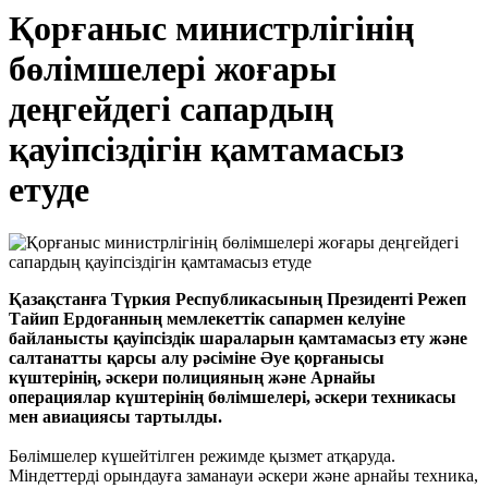
Қорғаныс министрлігінің
бөлімшелері жоғары
деңгейдегі сапардың
қауіпсіздігін қамтамасыз
етуде
Қазақстанға Түркия Республикасының Президенті Режеп
Тайип Ердоғанның мемлекеттік сапармен келуіне
байланысты қауіпсіздік шараларын қамтамасыз ету және
салтанатты қарсы алу рәсіміне Әуе қорғанысы
күштерінің, әскери полицияның және Арнайы
операциялар күштерінің бөлімшелері, әскери техникасы
мен авиациясы тартылды.
Бөлімшелер күшейтілген режимде қызмет атқаруда.
Міндеттерді орындауға заманауи әскери және арнайы техника,