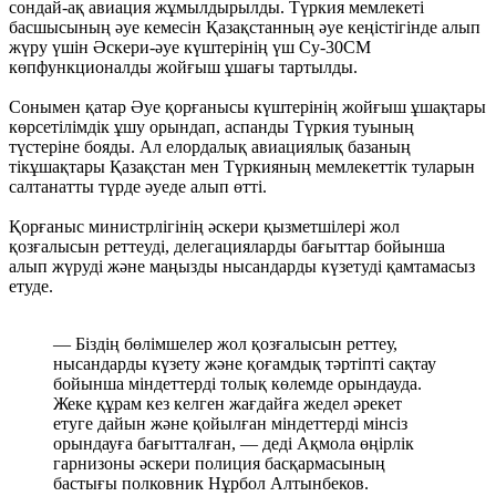
сондай-ақ авиация жұмылдырылды. Түркия мемлекеті
басшысының әуе кемесін Қазақстанның әуе кеңістігінде алып
жүру үшін Әскери-әуе күштерінің үш Су-30СМ
көпфункционалды жойғыш ұшағы тартылды.
Сонымен қатар Әуе қорғанысы күштерінің жойғыш ұшақтары
көрсетілімдік ұшу орындап, аспанды Түркия туының
түстеріне бояды. Ал елордалық авиациялық базаның
тікұшақтары Қазақстан мен Түркияның мемлекеттік туларын
салтанатты түрде әуеде алып өтті.
Қорғаныс министрлігінің әскери қызметшілері жол
қозғалысын реттеуді, делегацияларды бағыттар бойынша
алып жүруді және маңызды нысандарды күзетуді қамтамасыз
етуде.
— Біздің бөлімшелер жол қозғалысын реттеу,
нысандарды күзету және қоғамдық тәртіпті сақтау
бойынша міндеттерді толық көлемде орындауда.
Жеке құрам кез келген жағдайға жедел әрекет
етуге дайын және қойылған міндеттерді мінсіз
орындауға бағытталған, — деді Ақмола өңірлік
гарнизоны әскери полиция басқармасының
бастығы полковник Нұрбол Алтынбеков.