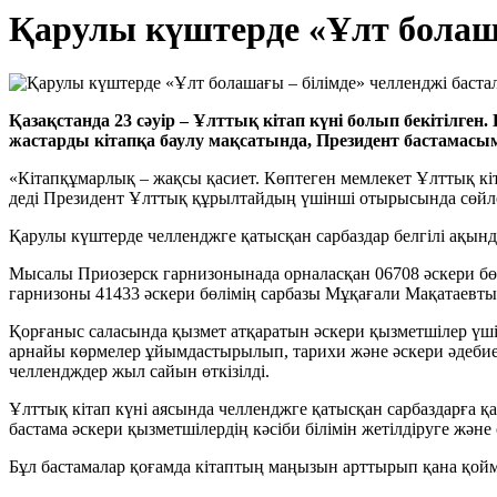
Қарулы күштерде «Ұлт болаша
Қазақстанда 23 сәуір – Ұлттық кітап күні болып бекітілген
жастарды кітапқа баулу мақсатында, Президент бастамасыме
«Кітапқұмарлық – жақсы қасиет. Көптеген мемлекет Ұлттық кіта
деді Президент Ұлттық құрылтайдың үшінші отырысында сөйле
Қарулы күштерде челленджге қатысқан сарбаздар белгілі ақын
Мысалы Приозерск гарнизонынада орналасқан 06708 әскери бө
гарнизоны 41433 әскери бөлімің сарбазы Мұқағали Мақатаевт
Қорғаныс саласында қызмет атқаратын әскери қызметшілер үшін
арнайы көрмелер ұйымдастырылып, тарихи және әскери әдебиет
челлендждер жыл сайын өткізілді.
Ұлттық кітап күні аясында челленджге қатысқан сарбаздарға қ
бастама әскери қызметшілердің кәсіби білімін жетілдіруге жән
Бұл бастамалар қоғамда кітаптың маңызын арттырып қана қойма