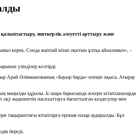
талды
н қалыптастыру, зияткерлік әлеуетті арттыру және
уымыз керек. Сонда жаппай кітап оқитын ұлтқа айналамыз», –
ынан үзінділер келтірді.
тыр Арай Әлімжанованың «Бауыр барда» өлеңін оқыса, Атырау
удың маңызды құралы. Іс-шара барысында әскери кітапханаларда
оқу мәдениетін насихаттауға бағытталған кездесулер мен
ери тақырыптағы кітаптарға ерекше назар аударылды. Бұл
дік береді.