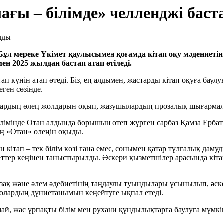
ғы – білімде» челленджі бас
. Бұл мереке Үкімет қаулысымен қоғамда кітап оқу мәдениеті
н 2025 жылдан бастап атап өтіледі.
п күнін атап өтеді. Біз, ең алдымен, жастарды кітап оқуға баул
ген сөзінде.
дардың өлең жолдарын оқып, жазушылардың прозалық шығармалар
лімінде Отан алдында борышын өтеп жүрген сарбаз Қамза Ерба
ың «Отан» өлеңін оқыды.
 кітап – тек білім көзі ғана емес, сонымен қатар тұлғалық дам
тер кеңінен таныстырылды. Әскери қызметшілер арасында кітап 
азақ және әлем әдебиетінің таңдаулы туындылары ұсынылып, әск
е олардың дүниетанымын кеңейтуге ықпал етеді.
й, жас ұрпақты білім мен рухани құндылықтарға баулуға мүмкін