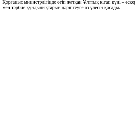
Қорғаныс министрлігінде өтіп жатқан Ұлттық кітап күні – әск
мен тәрбие құндылықтарын дәріптеуге өз үлесін қосады.