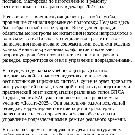
поставок. Мастерская по изготовлению и ремонту
беспилотников начала работу в декабре 2025 года.
В ее составе — военнослужащие контрактной службы,
прошедшие специализированную подготовку. Недавно здесь
был собран сотый по счету дрон. Все изделия проходят
обязательные контрольные испытания и затем направляются в
воинские части. По словам специалистов, развитие этого
направления продиктовано современными реалиями ведения
войны. Анализ вооруженных конфликтов показывает
возросшую роль беспилотных летательных аппаратов в
разведке, корректировке огня и управлении подразделениями.
В текущем году на базе учебного центра Десантно-
штурмовых войск начнется подготовка операторов
беспилотных авиационных систем. Обучение будет проводить
инструкторский состав, имеющий профильную подготовку и
практический опыт эксплуатации различных типов БПЛА.
Подразделения БАС уже прошли «боевое крещение» на
учениях «Десант-2025». Они выполняли задачи воздушной
разведки, корректировки огня авиации и артиллерии,
нанесения огневого поражения, а также обеспечивали
управление подразделениями в режиме реального времени.
В настоящее время на вооружении Десантно-штурмовых
войск состоят тактические беспилотные авиационные